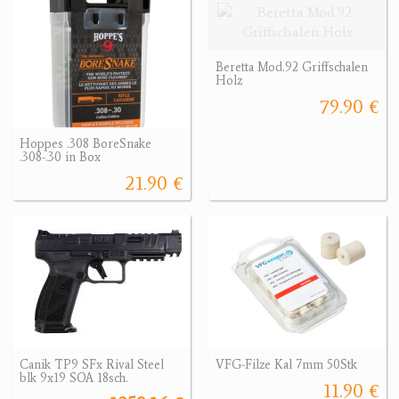
Beretta Mod.92 Griffschalen
Holz
79.90 €
Hoppes .308 BoreSnake
.308-.30 in Box
21.90 €
Canik TP9 SFx Rival Steel
VFG-Filze Kal 7mm 50Stk
blk 9x19 SOA 18sch.
11.90 €