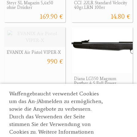
Steyr SL Magazin 5,6x50
CCI .22LR Standard Velocity
ohne Drücker
40gr.LRN 100er
169.90 €
14.80 €
EVANIX Air Pistol VIPER-X
990 €
Diana LG350 Magnum
Panther 4,5 Full Power
303.19 €
303.19 €
Waffengebraucht verwendet Cookies
um das An-/Abmelden zu ermöglichen,
sowie die Angebote zu verbessern.
Durch das Verwenden der Seite
Wertgarner 1820
Suche
stimmen Sie der Verwendung von
Jagd & SporthandelsgmbH
Partner
Cookies zu. Weitere Informationen
AGBs
Dr. Karl-Renner-Straße 48