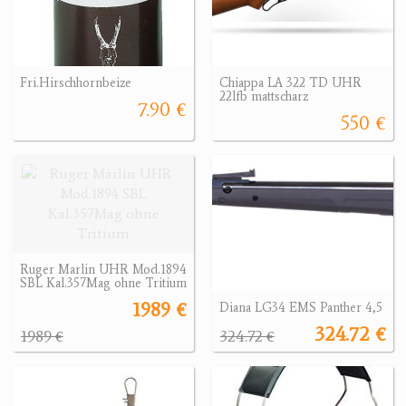
Fri.Hirschhornbeize
Chiappa LA 322 TD UHR
22lfb mattscharz
7.90 €
550 €
Ruger Marlin UHR Mod.1894
SBL Kal.357Mag ohne Tritium
1989 €
Diana LG34 EMS Panther 4,5
324.72 €
1989 €
324.72 €