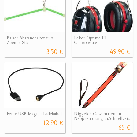
Balzer Abstandhalter fluo
Peltor Optime III
7,5cm 3 Stk.
Gehörschutz
3.50 €
49.90 €
Fenix USB Magnet Ladekabel
Niggeloh Gewehrriemen
Neopren orang m.Schnellvers
12.90 €
65 €