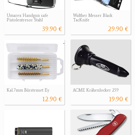
Umarex Handgun safe
Walther Messer Black
Pistolentresor Stahl
TacKnife
39.90 €
29.90 €
Kal.7mm Bürstenset Ey
ACME Krähenlocker 259
12.90 €
19.90 €