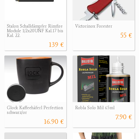
Stalon Schalldämpfer Rimfire
Victorinox Forester
Module 1/2x20UNF Kal.17 bis
55 €
Kal. 22.
139 €
Glock Kaffeehäferl Perfection
Robla Solo Mil 65ml
schwarz/or
7.90 €
16.90 €