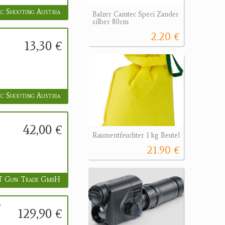
c Shooting Austria
Balzer Camtec Speci Zander
silber 80cm
2.20 €
13,30 €
c Shooting Austria
42,00 €
Raumentfeuchter 1 kg Beutel
21.90 €
 Gun Trade GmbH
7
129,90 €