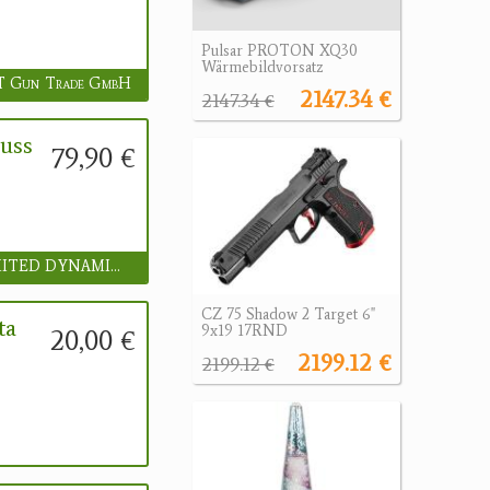
Pulsar PROTON XQ30
Wärmebildvorsatz
 Gun Trade GmbH
2147.34 €
2147.34 €
uss
79,90 €
UNLIMITED DYNAMICS GmbH
CZ 75 Shadow 2 Target 6"
ta
9x19 17RND
20,00 €
2199.12 €
2199.12 €