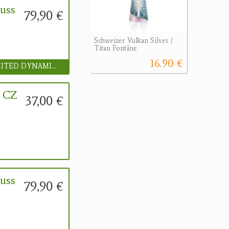
uss
79,90 €
Schweizer Vulkan Silver /
Titan Fontäne
16.90 €
UNLIMITED DYNAMICS GmbH
l CZ
37,00 €
uss
79,90 €