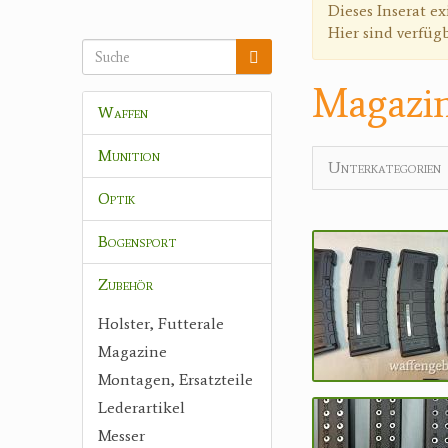
Warnmeldun
Dieses Inserat ex
Hier sind verfüg
Magazi
Waffen
Munition
Unterkategorien
Optik
Bogensport
Zubehör
Holster, Futterale
Magazine
Montagen, Ersatzteile
Lederartikel
Messer