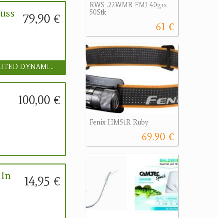
RWS .22WMR FMJ 40grs
uss
50Stk
79,90 €
61 €
UNLIMITED DYNAMICS GmbH
100,00 €
Fenix HM51R Ruby
69.90 €
 In
14,95 €