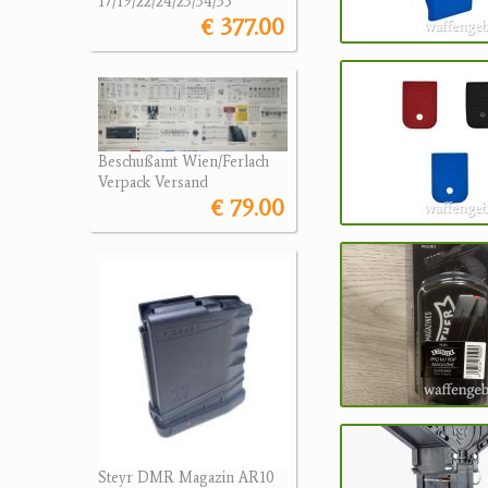
17/19/22/24/23/34/35
€ 377.00
Beschußamt Wien/Ferlach
Verpack Versand
€ 79.00
Steyr DMR Magazin AR10