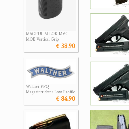
MAGPUL M-LOK MVG
MOE Vertical Grip
€ 38.90
Walther PPQ
Magazintrichter Low Profile
€ 84.90