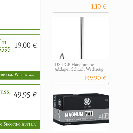
1.10 €
Mm
19,00 €
5595
UX PCP Handpumpe
4Adaper Schluch Werkzeug
Mag. Christian Werbik waffengewerbe.at DISKONT
139.90 €
uss,
49,95 €
c Shooting Austria