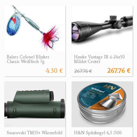
Balzer Colonel Blinker
Hawke Vantage IR 6-24x50
Classic Weißfisch 7g
Mildot Center
4.30 €
267.76 €
267.76 €
Swarovski TM35+ Wärmebild
H&N Spitzkugel 4,5 /500