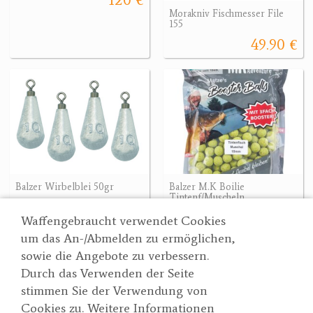
Morakniv Fischmesser File
155
49.90 €
Balzer Wirbelblei 50gr
Balzer M.K Boilie
Tintenf/Muscheln
3.50 €
18.40 €
Waffengebraucht verwendet Cookies
um das An-/Abmelden zu ermöglichen,
sowie die Angebote zu verbessern.
Durch das Verwenden der Seite
Wertgarner 1820
Suche
stimmen Sie der Verwendung von
Jagd & SporthandelsgmbH
Partner
Cookies zu. Weitere Informationen