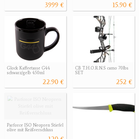
3999 €
15.90 €
Glock Kaffeetasse G44
CB T.H.O.R.N.S camo 70lbs
schwarz/gelb 450ml
SET
22.90 €
252 €
Parforce ISO Neopren Stiefel
olive mit Reißverschluss
120 €