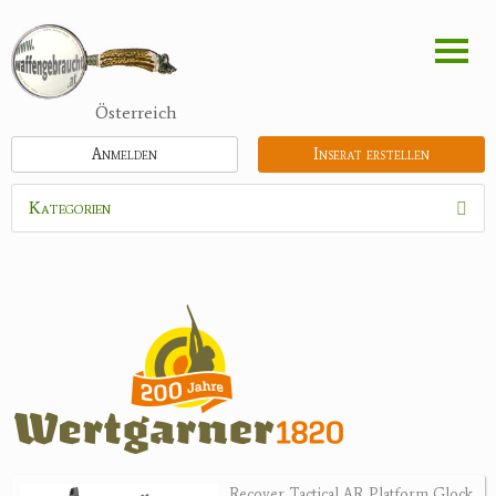
Direkt
zum
Inhalt
Österreich
Anmelden
Inserat erstellen
Kategorien
Waffen
Munition
Optik
Bogensport
Zubehör
Jagdangebote
Recover Tactical AR Platform Glock