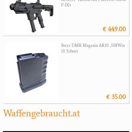
P-IX+
Jagdreviere
Bücher, Videos
€ 449.00
Antikes
Steyr DMR Magazin AR10 .308Win
Geschenke
10 Schuss
Reviereinrichtungen
€ 35.00
Waffengebraucht.at