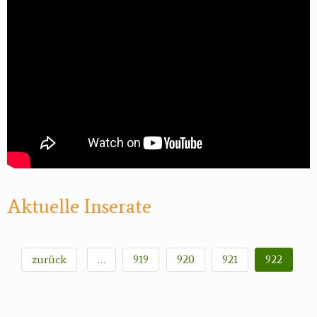
Aktuelle Inserate
zurück
…
919
920
921
922