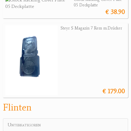
Revolver
05 Deckplatte
€ 38.90
Sonstige Waffen
Munition
Steyr S Magazin 7 Rem m.Drücker
Optik
Bogensport
Zubehör
Jagdangebote
Jagdreviere
€ 179.00
Bücher, Videos
Flinten
Antikes
Unterkategorien
Geschenke