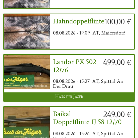
100,00 €
Hahndoppelflinte
08.08.2026 - 19:09
AT, Maiersdorf
499,00 €
Landor PX 502
12/76
08.08.2026 - 15:27
AT, Spittal An
Der Drau
Haus der Jäger
249,00 €
Baikal
Doppelflinte IJ 58 12/70
08.08.2026 - 15:26
AT, Spittal An