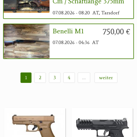
Cm / Schaftlänge 375mm
07.08.2026 - 08:20
AT, Tarsdorf
750,00 €
Benelli M1
07.08.2026 - 04:36
AT
1
2
3
4
…
weiter