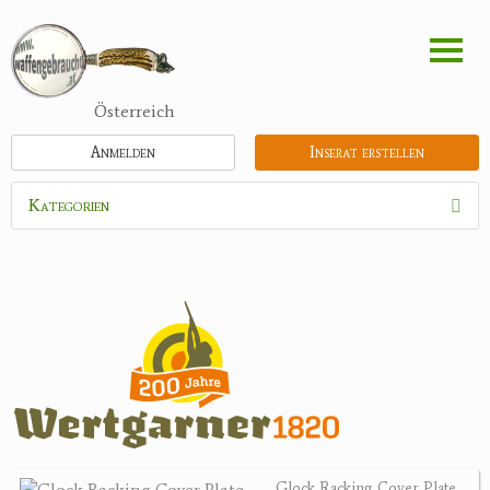
Direkt
zum
Inhalt
Österreich
Anmelden
Inserat erstellen
Kategorien
Waffen
Flinten
Kipplaufgewehre
Kleinkalibergewehre
Repetiererbüchse
Luftdruckwaffen
Militaria
Pistolen
Glock Racking Cover Plate