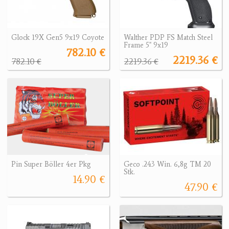
Glock 19X Gen5 9x19 Coyote
Walther PDP FS Match Steel
Frame 5" 9x19
782.10 €
2219.36 €
782.10 €
2219.36 €
Pin Super Böller 4er Pkg
Geco .243 Win. 6,8g TM 20
Stk.
14.90 €
47.90 €