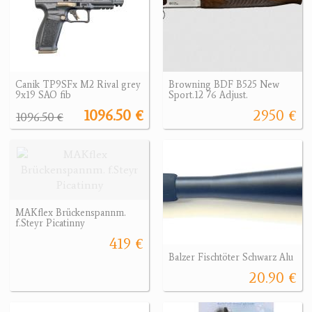
Canik TP9SFx M2 Rival grey
Browning BDF B525 New
9x19 SAO fib
Sport.12 76 Adjust.
1096.50 €
2950 €
1096.50 €
MAKflex Brückenspannm.
f.Steyr Picatinny
419 €
Balzer Fischtöter Schwarz Alu
20.90 €