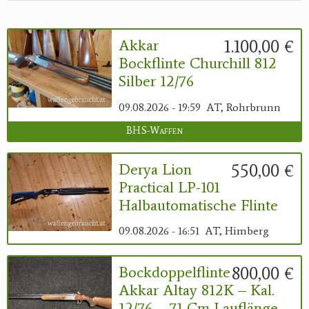
Reviereinrichtungen
1.100,00 €
Akkar
Bockflinte Churchill 812
Silber 12/76
09.08.2026 - 19:59
AT, Rohrbrunn
BHS-Waffen
550,00 €
Derya Lion
Practical LP-101
Halbautomatische Flinte
09.08.2026 - 16:51
AT, Himberg
800,00 €
Bockdoppelflinte
Akkar Altay 812K – Kal.
12/76 – 71 Cm Lauflänge –