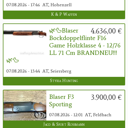
07.08.2026 - 17:46
AT, Hohenzell
K & P Waffen
4.636,00 €
🌿🦆Blaser
Bockdoppelflinte F16
Game Holzklasse 4 - 12/76
LL 71 Cm BRANDNEU!!!
🌿🦆
07.08.2026 - 13:44
AT, Seiersberg
Styria Hunting
3.900,00 €
Blaser F3
Sporting
07.08.2026 - 12:01
AT, Feldbach
Jagd & Sport Rossmann