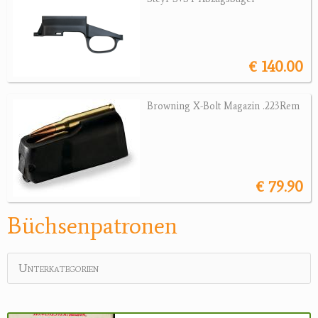
Sonstige Munition
Optik
€ 140.00
Bogensport
Zubehör
Browning X-Bolt Magazin .223Rem
Jagdangebote
Jagdreviere
€ 79.90
Bücher, Videos
Antikes
Büchsenpatronen
Geschenke
Unterkategorien
Reviereinrichtungen