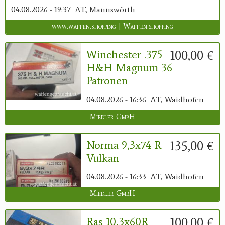
04.08.2026 - 19:37
AT, Mannswörth
www.waffen.shopping | Waffen.shopping
100,00 €
Winchester .375
H&H Magnum 36
Patronen
04.08.2026 - 16:36
AT, Waidhofen
Miedler GmbH
135,00 €
Norma 9,3x74 R
Vulkan
04.08.2026 - 16:33
AT, Waidhofen
Miedler GmbH
100,00 €
Ras 10,3x60R