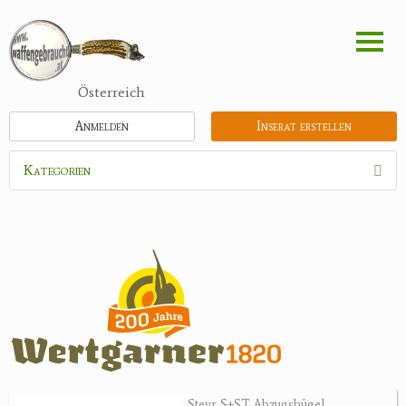
Direkt
zum
Inhalt
Österreich
Anmelden
Inserat erstellen
Kategorien
Waffen
Munition
Schrotmunition
Büchsenpatronen
Faustfeuerwaffen
Randfeuerwaffen
Wiederladen
Steyr S+ST Abzugsbügel