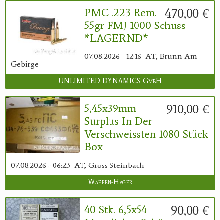
470,00 €
PMC .223 Rem.
55gr FMJ 1000 Schuss
*LAGERND*
07.08.2026 - 12:16
AT, Brunn Am
Gebirge
UNLIMITED DYNAMICS GmbH
910,00 €
5,45x39mm
Surplus In Der
Verschweissten 1080 Stück
Box
07.08.2026 - 06:23
AT, Gross Steinbach
Waffen-Hager
90,00 €
40 Stk. 6,5x54