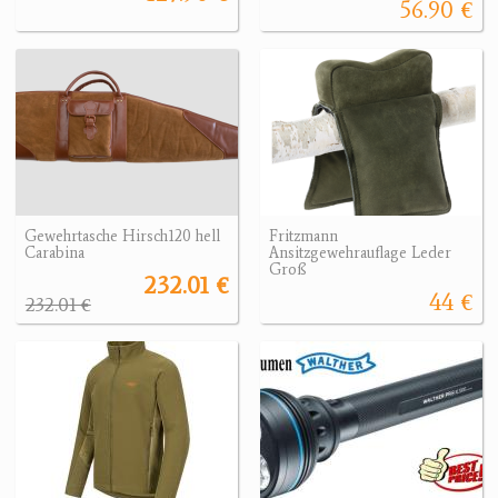
56.90 €
Gewehrtasche Hirsch120 hell
Fritzmann
Carabina
Ansitzgewehrauflage Leder
Groß
232.01 €
44 €
232.01 €