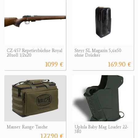
CZ-457 Repetierbüchse Royal
Steyr SL Magazin 5,6x50
20zoll 1/2x20
ohne Drücker
1099 €
169.90 €
Mauser Range Tasche
Uplula Baby Mag Loader 22-
380
127.90 €