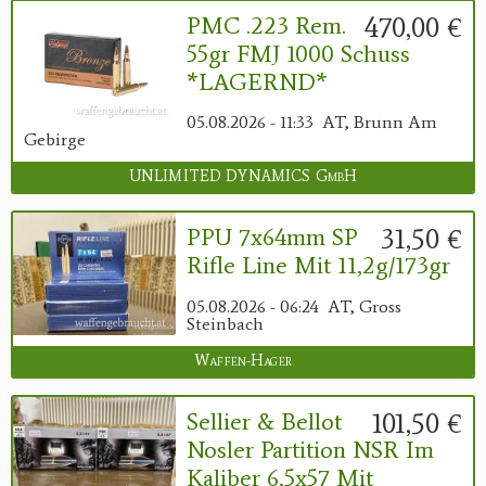
470,00 €
PMC .223 Rem.
55gr FMJ 1000 Schuss
*LAGERND*
05.08.2026 - 11:33
AT, Brunn Am
Gebirge
UNLIMITED DYNAMICS GmbH
31,50 €
PPU 7x64mm SP
Rifle Line Mit 11,2g/173gr
05.08.2026 - 06:24
AT, Gross
Steinbach
Waffen-Hager
101,50 €
Sellier & Bellot
Nosler Partition NSR Im
Kaliber 6,5x57 Mit