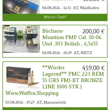
04.08.2026 - 16:31
AT, Waidhofen
Miedler GmbH
200,00 €
Büchsen-
Munition PMP Cal. 30-06
Und .303 British , 6,5x55
04.08.2026 - 10:29
AT, RIETZ
459,00 €
**Wieder
Lagernd** PMC 223 REM
55 GRS FMJ-BT BRONZE
LINE 1000 STK |
Www.waffen.shopping
03.08.2026 - 19:27
AT, Mannswörth