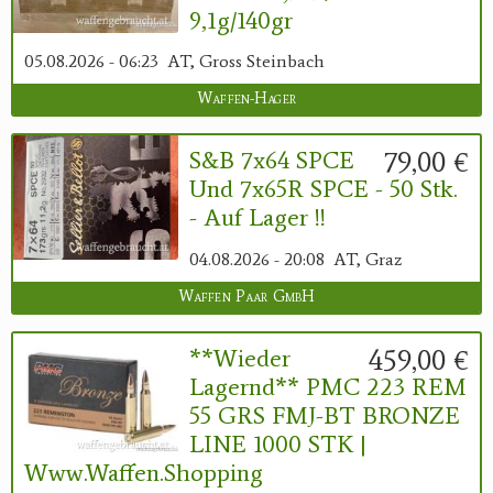
9,1g/140gr
05.08.2026 - 06:23
AT, Gross Steinbach
Waffen-Hager
79,00 €
S&B 7x64 SPCE
Und 7x65R SPCE - 50 Stk.
- Auf Lager !!
04.08.2026 - 20:08
AT, Graz
Waffen Paar GmbH
459,00 €
**Wieder
Lagernd** PMC 223 REM
55 GRS FMJ-BT BRONZE
LINE 1000 STK |
Www.waffen.shopping