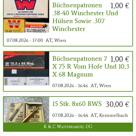
1,00 €
Büchsenpatronen
.38-40 Winchester Und
Hülsen Sowie .307
Winchester
07.08.2026 - 17:00
AT, Wien
1,00 €
Büchsenpatronen 7
X 75 R Vom Hofe Und 10,3
X 68 Magnum
07.08.2026 - 16:46
AT, Wien
30,00 €
15 Stk. 8x60 RWS
07.08.2026 - 16:44
AT, Kemmelbach
K & C Waffenhandel OG