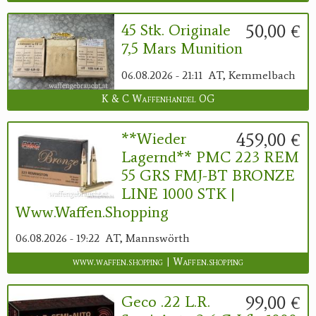
50,00 €
45 Stk. Originale
7,5 Mars Munition
06.08.2026 - 21:11
AT, Kemmelbach
K & C Waffenhandel OG
459,00 €
**Wieder
Lagernd** PMC 223 REM
55 GRS FMJ-BT BRONZE
LINE 1000 STK |
Www.waffen.shopping
06.08.2026 - 19:22
AT, Mannswörth
www.waffen.shopping | Waffen.shopping
99,00 €
Geco .22 L.r.