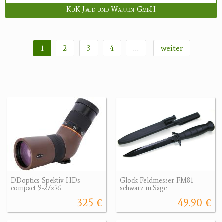
KuK Jagd und Waffen GmbH
1
2
3
4
…
weiter
DDoptics Spektiv HDs
Glock Feldmesser FM81
compact 9-27x56
schwarz m.Säge
325 €
49.90 €