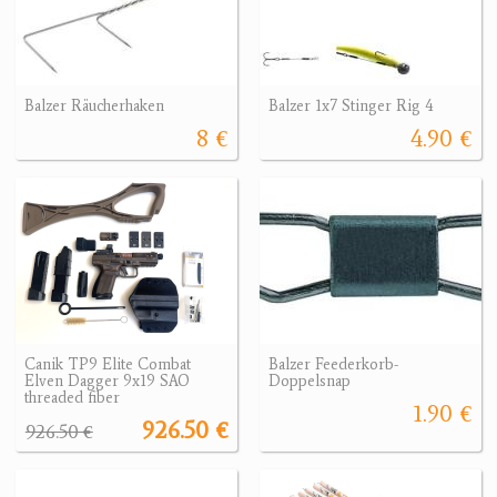
Balzer Räucherhaken
Balzer 1x7 Stinger Rig 4
8 €
4.90 €
Canik TP9 Elite Combat
Balzer Feederkorb-
Elven Dagger 9x19 SAO
Doppelsnap
threaded fiber
1.90 €
926.50 €
926.50 €