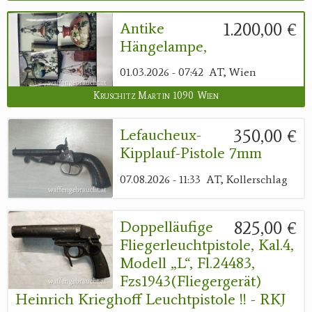
1.200,00 €
Antike
Hängelampe,
01.03.2026 - 07:42
AT, Wien
Kruschitz Martin 1090 Wien
350,00 €
Lefaucheux-
Kipplauf-Pistole 7mm
07.08.2026 - 11:33
AT, Kollerschlag
825,00 €
Doppelläufige
Fliegerleuchtpistole, Kal.4,
Modell „L“, Fl.24483,
Fzs1943(Fliegergerät)
Heinrich Krieghoff Leuchtpistole !! - RKJ