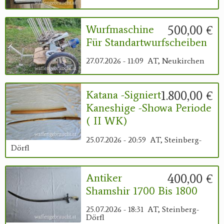
500,00 €
Wurfmaschine
Für Standartwurfscheiben
27.07.2026 - 11:09
AT, Neukirchen
1.800,00 €
Katana -signiert
Kaneshige -Showa Periode
( II WK)
25.07.2026 - 20:59
AT, Steinberg-
Dörfl
400,00 €
Antiker
Shamshir 1700 Bis 1800
25.07.2026 - 18:31
AT, Steinberg-
Dörfl