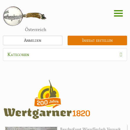
Direkt
zum
Inhalt
Österreich
Anmelden
Inserat erstellen
Kategorien
Waffen
Munition
Optik
Bogensport
Zubehör
Jagdangebote
Beschußamt Wien/Ferlach Verpack