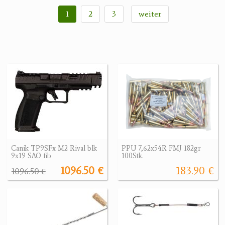
1
2
3
weiter
Canik TP9SFx M2 Rival blk
PPU 7,62x54R FMJ 182gr
9x19 SAO fib
100Stk.
1096.50 €
183.90 €
1096.50 €