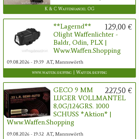
K & C Waffenhandel OG
129,00 €
**Lagernd**
Olight Waffenlichter -
Baldr, Odin, PLX |
Www.waffen.shopping
09.08.2026 - 19:39
AT, Mannswörth
www.waffen.shopping | Waffen.shopping
227,50 €
GECO 9 MM
LUGER VOLLMANTEL
8,0G/124GRS. 1000
SCHUSS *Aktion* |
Www.waffen.shopping
09.08.2026 - 19:32
AT, Mannswörth