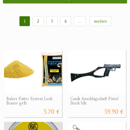
1
2
3
4
…
weiter
Balzer Futter System Lock
Canik Anschlagschaft Pistol
Brasse gelb
Stock blk
5.70 €
59.90 €