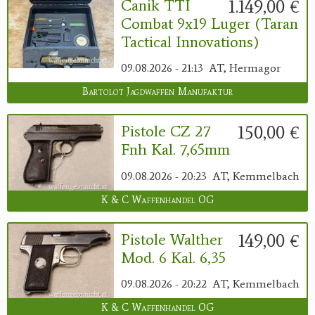
1.149,00 €
Canik TTI
Combat 9x19 Luger (Taran
Tactical Innovations)
09.08.2026 - 21:13
AT, Hermagor
Bartolot Jagdwaffen Manufaktur
150,00 €
Pistole CZ 27
Fnh Kal. 7,65mm
09.08.2026 - 20:23
AT, Kemmelbach
K & C Waffenhandel OG
149,00 €
Pistole Walther
Mod. 6 Kal. 6,35
09.08.2026 - 20:22
AT, Kemmelbach
K & C Waffenhandel OG