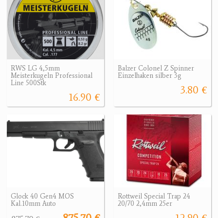
RWS LG 4,5mm
Balzer Colonel Z Spinner
Meisterkugeln Professional
Einzelhaken silber 3g
Line 500Stk
3.80 €
16.90 €
Glock 40 Gen4 MOS
Rottweil Special Trap 24
Kal.10mm Auto
20/70 2,4mm 25er
875.70 €
12.90 €