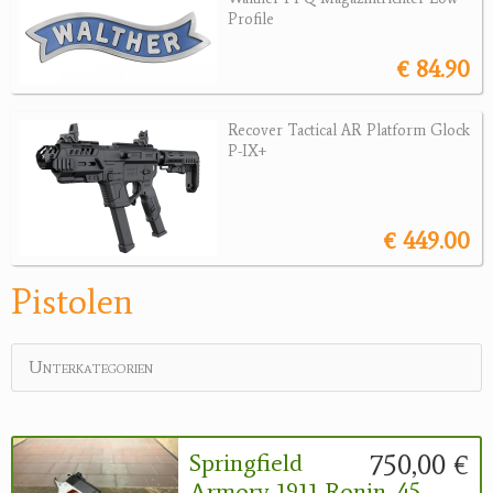
Revolver
Profile
Sonstige Waffen
€ 84.90
Munition
Recover Tactical AR Platform Glock
Optik
P-IX+
Bogensport
€ 449.00
Zubehör
Jagdangebote
Pistolen
Jagdreviere
Unterkategorien
Bücher, Videos
Antikes
750,00 €
Springfield
Geschenke
Armory 1911 Ronin .45