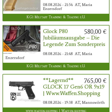
08.08.2026 - 21:54
AT, Maria
Enzersdorf
KG1 Military Training & Trading e.U.
580,00 €
Glock P80
Jubiläumsausgabe – Die
Legende Zum Sonderpreis
08.08.2026 - 21:48
AT, Maria
Enzersdorf
KG1 Military Training & Trading e.U.
765,00 €
**Lagernd**
GLOCK 17 Gen6 OR 9x19
| Www.waffen.shopping
08.08.2026 - 19:38
AT, Mannswörth
www.waffen.shopping | Waffen.shopping