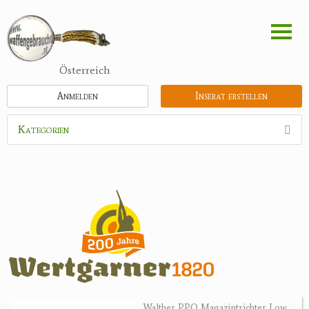
Direkt
zum
Inhalt
Österreich
Anmelden
Inserat erstellen
Kategorien
Waffen
Flinten
Kipplaufgewehre
Kleinkalibergewehre
Repetiererbüchse
Luftdruckwaffen
Militaria
Pistolen
Walther PPQ Magazintrichter Low