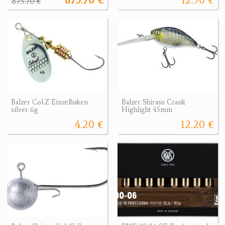
875.70 €
Balzer Col.Z Einzelhaken
Balzer Shirasu Crank
silver 6g
Highlight 45mm
4.20 €
12.20 €