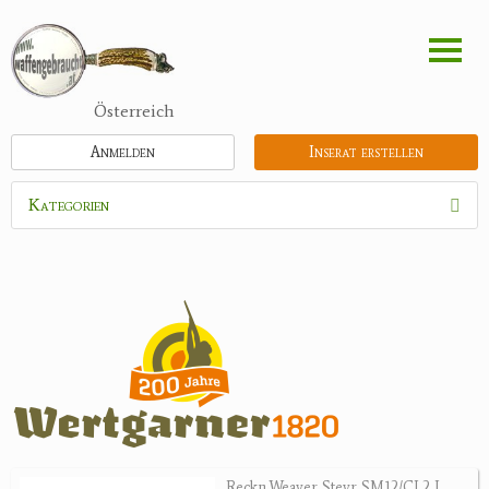
Direkt
zum
Inhalt
Österreich
Anmelden
Inserat erstellen
Kategorien
Waffen
Munition
Optik
Bogensport
Zubehör
Jagdangebote
Reckn.Weaver Steyr SM12/CL2 L