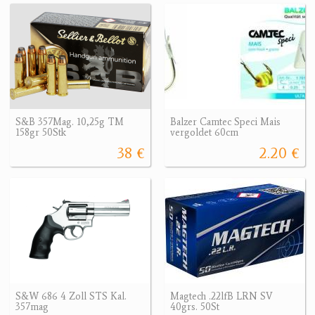
S&B 357Mag. 10,25g TM
Balzer Camtec Speci Mais
158gr 50Stk
vergoldet 60cm
38 €
2.20 €
S&W 686 4 Zoll STS Kal.
Magtech .22lfB LRN SV
357mag
40grs. 50St