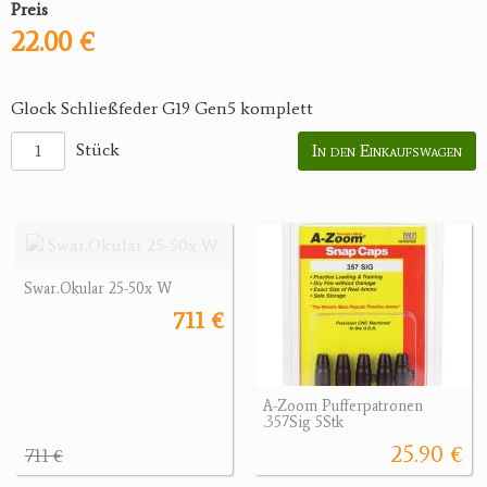
Preis
22.00 €
Glock Schließfeder G19 Gen5 komplett
Stück
In den Einkaufswagen
Swar.Okular 25-50x W
711 €
A-Zoom Pufferpatronen
.357Sig 5Stk
25.90 €
711 €