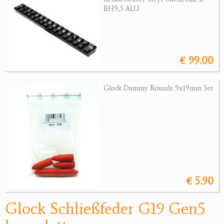
BH9,5 ALU
Jagdreviere
Bücher, Videos
€ 99.00
Antikes
Geschenke
Glock Dummy Rounds 9x19mm 5er
Reviereinrichtungen
€ 5.90
Glock Schließfeder G19 Gen5