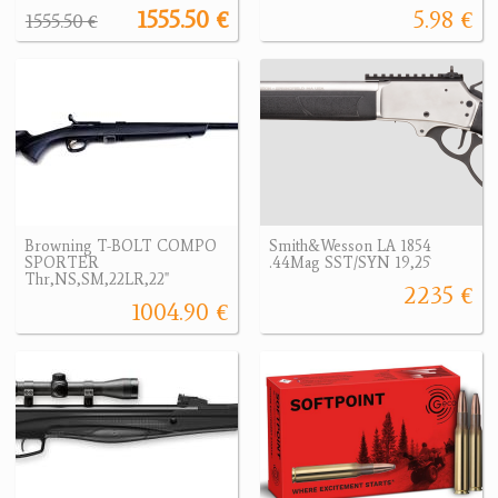
1555.50 €
5.98 €
1555.50 €
Browning T-BOLT COMPO
Smith&Wesson LA 1854
SPORTER
.44Mag SST/SYN 19,25`
Thr,NS,SM,22LR,22"
2235 €
1004.90 €