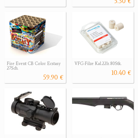
5.30 €
Fire Event CB Color Ecstasy
VFG-Filze Kal.22lr.80Stk.
27Sch.
10.40 €
59.90 €