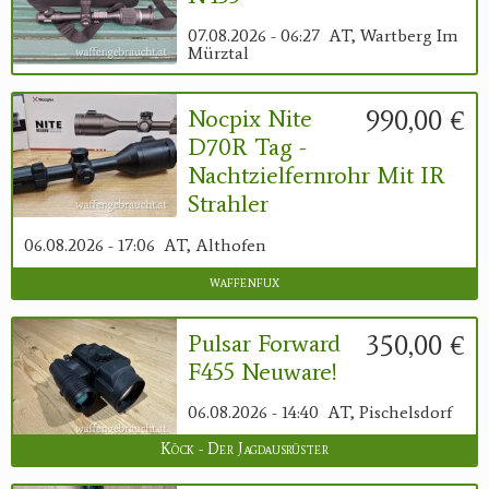
07.08.2026 - 06:27
AT, Wartberg Im
Mürztal
990,00 €
Nocpix Nite
D70R Tag -
Nachtzielfernrohr Mit IR
Strahler
06.08.2026 - 17:06
AT, Althofen
waffenfux
350,00 €
Pulsar Forward
F455 Neuware!
06.08.2026 - 14:40
AT, Pischelsdorf
Köck - Der Jagdausrüster