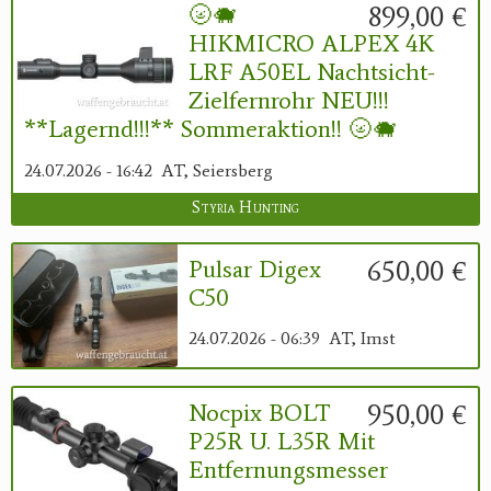
899,00 €
🌝🐗
HIKMICRO ALPEX 4K
LRF A50EL Nachtsicht-
Zielfernrohr NEU!!!
**Lagernd!!!** Sommeraktion!! 🌝🐗
24.07.2026 - 16:42
AT, Seiersberg
Styria Hunting
650,00 €
Pulsar Digex
C50
24.07.2026 - 06:39
AT, Imst
950,00 €
Nocpix BOLT
P25R U. L35R Mit
Entfernungsmesser