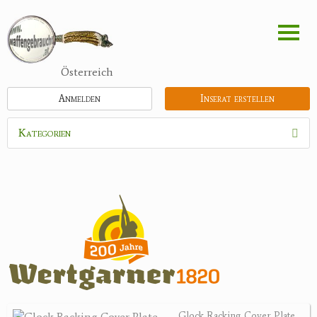
Direkt
zum
Inhalt
Österreich
Anmelden
Inserat erstellen
Kategorien
Waffen
Munition
Optik
Feldstecher
Zielfernrohre
Spektive
Nachtsichtgeräte
Glock Racking Cover Plate