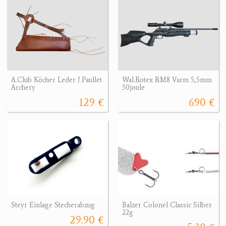
A.Club Köcher Leder J.Paullet
Wal.Rotex RM8 Varm 5,5mm
Archery
30joule
129 €
690 €
Steyr Einlage Stecherabzug
Balzer Colonel Classic Silber
22g
29.90 €