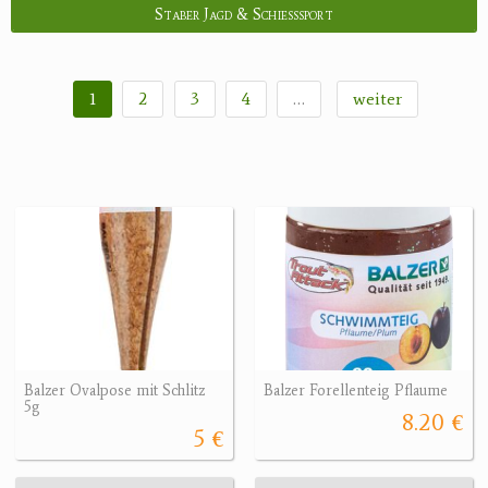
Staber Jagd & Schießsport
1
2
3
4
…
weiter
Balzer Ovalpose mit Schlitz
Balzer Forellenteig Pflaume
5g
8.20 €
5 €