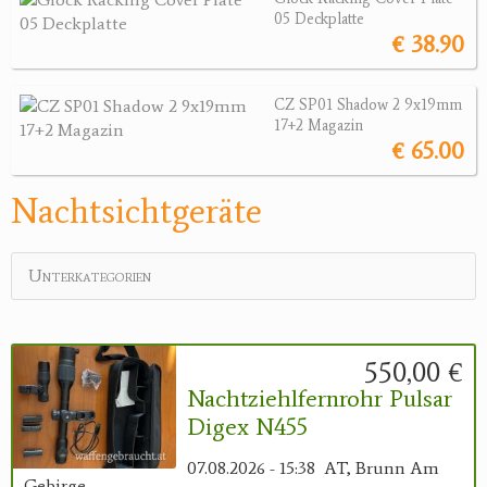
05 Deckplatte
Wärmebildgeräte
€ 38.90
Sonstiges
Bogensport
CZ SP01 Shadow 2 9x19mm
17+2 Magazin
Zubehör
€ 65.00
Jagdangebote
Nachtsichtgeräte
Jagdreviere
Unterkategorien
Bücher, Videos
Antikes
550,00 €
Geschenke
Nachtziehlfernrohr Pulsar
Digex N455
Reviereinrichtungen
07.08.2026 - 15:38
AT, Brunn Am
Gebirge