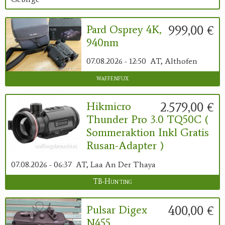
999,00 €
Pard Osprey 4K,
940nm
07.08.2026 - 12:50
AT, Althofen
waffenfux
2.579,00 €
Hikmicro
Thunder Pro 3.0 TQ50C (
Sommeraktion Inkl Gratis
Rusan-Adapter )
07.08.2026 - 06:37
AT, Laa An Der Thaya
TB-Hunting
400,00 €
Pulsar Digex
N455