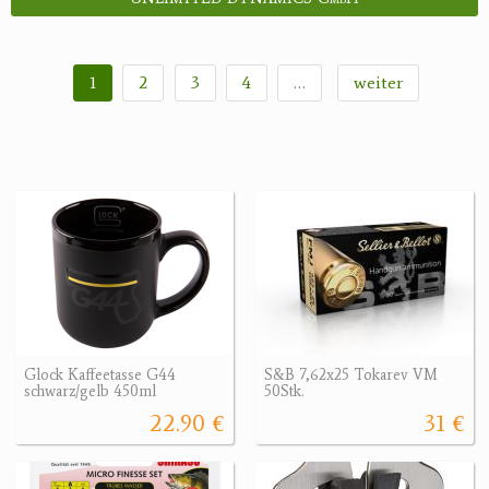
1
2
3
4
…
weiter
Glock Kaffeetasse G44
S&B 7,62x25 Tokarev VM
schwarz/gelb 450ml
50Stk.
22.90 €
31 €