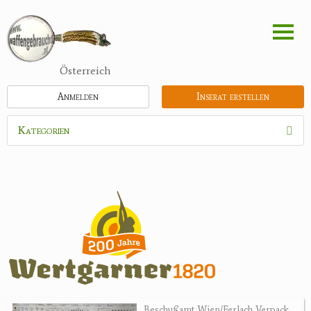
Direkt
zum
Inhalt
Österreich
Anmelden
Inserat erstellen
Kategorien
Waffen
Munition
Optik
Feldstecher
Zielfernrohre
Spektive
Nachtsichtgeräte
Beschußamt Wien/Ferlach Verpack