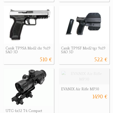
Canik TP9SA Mod2 chr 9x19
Canik TP9SF Mod2 tgr 9x19
SAO 3D
SAO 3D
510 €
522 €
EVANIX Air Rifle MP30
1490 €
UTG 4x32 T4 Compact