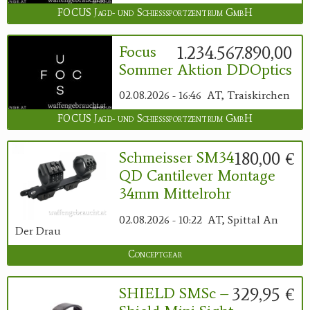
FOCUS Jagd- und Schießsportzentrum GmbH
1.234.567.890,00 €
Focus
Sommer Aktion DDOptics
02.08.2026 - 16:46
AT, Traiskirchen
FOCUS Jagd- und Schießsportzentrum GmbH
180,00 €
Schmeisser SM34
QD Cantilever Montage
34mm Mittelrohr
02.08.2026 - 10:22
AT, Spittal An
Der Drau
Conceptgear
329,95 €
SHIELD SMSc –