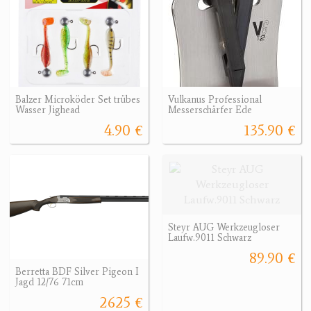
Balzer Microköder Set trübes
Vulkanus Professional
Wasser Jighead
Messerschärfer Ede
4.90 €
135.90 €
Steyr AUG Werkzeugloser
Laufw.9011 Schwarz
89.90 €
Berretta BDF Silver Pigeon I
Jagd 12/76 71cm
2625 €