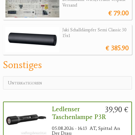
Versand
Wärmebildgeräte
€ 79.00
Sonstiges
Bogensport
Jaki Schalldämpfer Semi Classic 30
15x1
Zubehör
€ 385.90
Jagdangebote
Sonstiges
Jagdreviere
Bücher, Videos
Unterkategorien
Antikes
Geschenke
39,90 €
Ledlenser
Taschenlampe P3R
Reviereinrichtungen
05.08.2026 - 14:13
AT, Spittal An
Der Drau