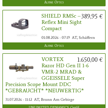
Alpine Optics
389,95 €
SHIELD RMSc –
Reflex Mini Sight
Compact
01.08.2026 - 07:19
AT, Schäffern
Alpine Optics
1.650,00 €
VORTEX
Razor HD Gen II 1-6
VMR-2 MRAD &
GGEISSELE Super
Precision Scope Mount DDC
*GEBRAUCHT* *NEUWERTIG*
31.07.2026 - 11:12
AT, Brunn Am Gebirge
UNLIMITED DYNAMICS GmbH