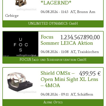
*LAGERND*
04.08.2026 - 11:43
AT, Brunn Am
Gebirge
UNLIMITED DYNAMICS GmbH
1.234.567.890,00 €
Focus
Sommer LEICA Aktion
04.08.2026 - 11:08
AT, Traiskirchen
FOCUS Jagd- und Schießsportzentrum GmbH
499,95 €
Shield OMSx –
Open Mini Sight XL Lens
– 4MOA
04.08.2026 - 09:11
AT, Schäffern
Alpine Optics