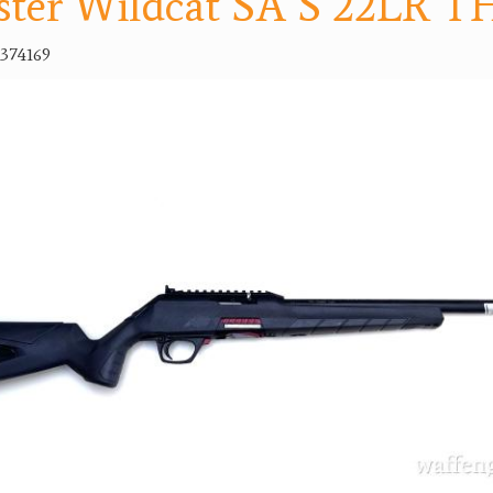
ter Wildcat SA S 22LR TH
374169