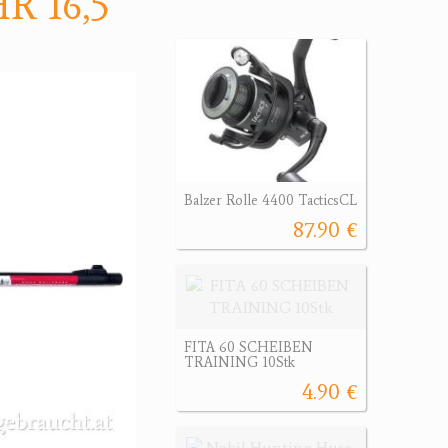
R 16,5"
Balzer Rolle 4400 TacticsCL
87.90 €
FITA 60 SCHEIBEN
TRAINING 10Stk
4.90 €