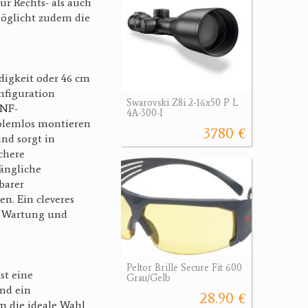
r Rechts- als auch
möglicht zudem die
digkeit oder 46 cm
onfiguration
Swarovski Z8i 2-16x50 P L
UNF-
4A-300-I
blemlos montieren
3780 €
nd sorgt in
chere
ängliche
barer
en. Ein cleveres
e Wartung und
Peltor Brille Secure Fit 600
st eine
Grau/Gelb
nd ein
28.90 €
em die ideale Wahl