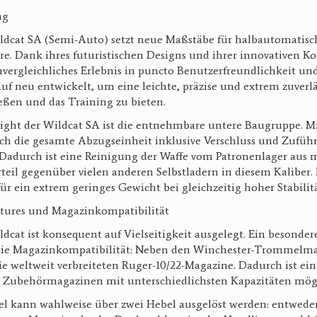
ung
ldcat SA (Semi-Auto) setzt neue Maßstäbe für halbautomatisc
e. Dank ihres futuristischen Designs und ihrer innovativen Ko
nvergleichliches Erlebnis in puncto Benutzerfreundlichkeit un
f neu entwickelt, um eine leichte, präzise und extrem zuverlä
ießen und das Training zu bieten.
light der Wildcat SA ist die entnehmbare untere Baugruppe. M
ich die gesamte Abzugseinheit inklusive Verschluss und Zufü
adurch ist eine Reinigung der Waffe vom Patronenlager aus m
teil gegenüber vielen anderen Selbstladern in diesem Kaliber. 
für ein extrem geringes Gewicht bei gleichzeitig hoher Stabilit
atures und Magazinkompatibilität
dcat ist konsequent auf Vielseitigkeit ausgelegt. Ein besonder
t die Magazinkompatibilität: Neben den Winchester-Trommelma
ie weltweit verbreiteten Ruger-10/22-Magazine. Dadurch ist ein 
n Zubehörmagazinen mit unterschiedlichsten Kapazitäten mö
l kann wahlweise über zwei Hebel ausgelöst werden: entweder