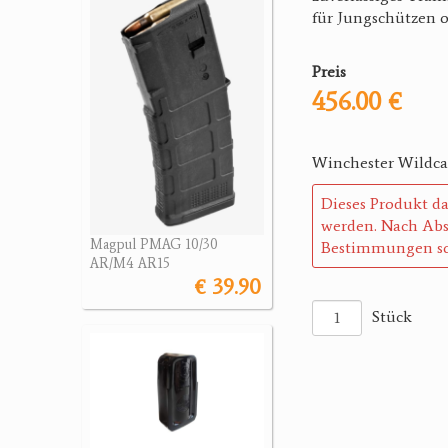
für Jungschützen o
Preis
456.00 €
Winchester Wildca
Dieses Produkt da
werden. Nach Abs
Magpul PMAG 10/30
Bestimmungen so
AR/M4 AR15
€ 39.90
Stück