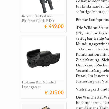
Gehäuse oder direk
für Linkshänder. E
sofortige Montage 
Recover Tactical AR
Präzise Laufopti
Platform Glock P-IX+
€ 449.00
Die Wildcat SA ist
(18") für eine klas
verfügbar. Beide V
Mündungsgewinde 
zu können. Der kug
Kombination mit de
Zielerfassung. Si
Druckknopf-Sicheru
Verschlussfanghebel
Detail: Im Innere
Justierung der Vis
Holosun Rail Mounted
Laser green
Vielseitigkeit und
€ 215.00
Die Winchester Wil
hochmoderne, extr
zuverlässiges Trai