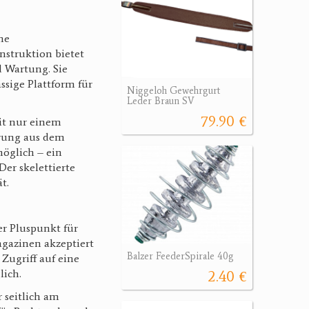
he
nstruktion bietet
d Wartung. Sie
ssige Plattform für
Niggeloh Gewehrgurt
Leder Braun SV
79.90 €
it nur einem
hrung aus dem
öglich – ein
Der skelettierte
ät.
er Pluspunkt für
gazinen akzeptiert
Balzer FeederSpirale 40g
Zugriff auf eine
glich.
2.40 €
 seitlich am