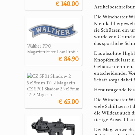
€ 140.00
Artikelbeschreib
Die Winchester Wi
Kleinkalibergewehr
sie Schützen ein u
wurde von Grund au
das sportliche Sch
Walther PPQ
Magazintrichter Low Profile
Das absolute High
€ 84.90
Knopfdruck lässt s
Gehäuse nehmen. D
entscheidender Vor
Schaft sorgt dabei 
CZ SP01 Shadow 2 9x19mm
Herausragende Fe
17+2 Magazin
Die Winchester Wil
€ 65.00
viele Schützen is
die Wildcat auch d
riesige Auswahl a
Der Magazinwechse