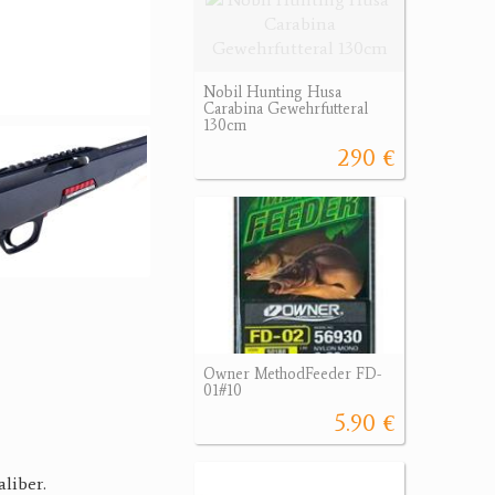
Nobil Hunting Husa
Carabina Gewehrfutteral
130cm
290 €
Owner MethodFeeder FD-
01#10
5.90 €
aliber.