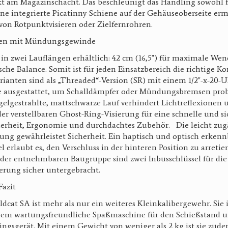
t am Magazinschacht. Das beschleunigt das Handling sowohl fü
ine integrierte Picatinny-Schiene auf der Gehäuseoberseite er
von Rotpunktvisieren oder Zielfernrohren.
onen mit Mündungsgewinde
 in zwei Lauflängen erhältlich: 42 cm (16,5") für maximale Wen
sische Balance. Somit ist für jeden Einsatzbereich die richtige K
arianten sind als „Threaded“-Version (SR) mit einem 1/2"-x-20-
ausgestattet, um Schalldämpfer oder Mündungsbremsen pro
elgestrahlte, mattschwarze Lauf verhindert Lichtreflexionen u
r verstellbaren Ghost-Ring-Visierung für eine schnelle und si
cherheit, Ergonomie und durchdachtes Zubehör. Die leicht zug
ng gewährleistet Sicherheit. Ein haptisch und optisch erkenn
 erlaubt es, den Verschluss in der hinteren Position zu arretier
n der entnehmbaren Baugruppe sind zwei Inbusschlüssel für di
ierung sicher untergebracht.
 Fazit
dcat SA ist mehr als nur ein weiteres Kleinkalibergewehr. Sie i
em wartungsfreundliche Spaßmaschine für den Schießstand u
ningsgerät. Mit einem Gewicht von weniger als 2 kg ist sie zud