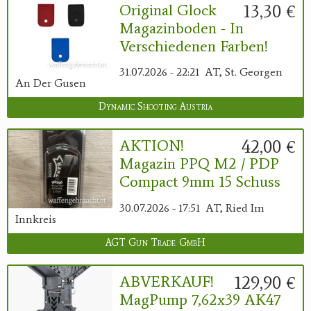
13,30 €
Original Glock
Magazinboden - In
Verschiedenen Farben!
31.07.2026 - 22:21
AT, St. Georgen
An Der Gusen
Dynamic Shooting Austria
42,00 €
AKTION!
Magazin PPQ M2 / PDP
Compact 9mm 15 Schuss
30.07.2026 - 17:51
AT, Ried Im
Innkreis
AGT Gun Trade GmbH
129,90 €
ABVERKAUF!
MagPump 7,62x39 AK47