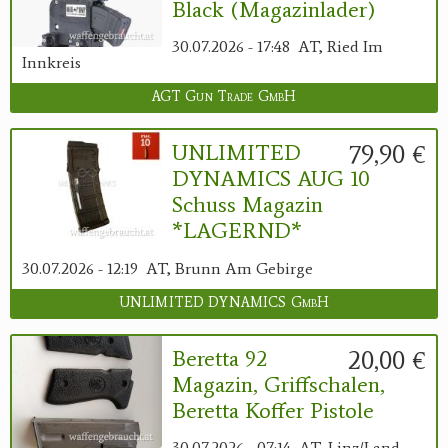
Black (Magazinlader)
30.07.2026 - 17:48
AT, Ried Im
Innkreis
AGT Gun Trade GmbH
79,90 €
UNLIMITED
DYNAMICS AUG 10
Schuss Magazin
*LAGERND*
30.07.2026 - 12:19
AT, Brunn Am Gebirge
UNLIMITED DYNAMICS GmbH
20,00 €
Beretta 92
Magazin, Griffschalen,
Beretta Koffer Pistole
30.07.2026 - 07:14
AT, Linz/Land