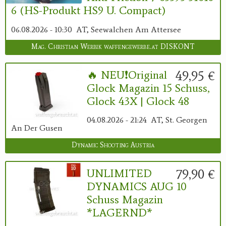
6 (HS-Produkt HS9 U. Compact)
06.08.2026 - 10:30
AT, Seewalchen Am Attersee
Mag. Christian Werbik waffengewerbe.at DISKONT
49,95 €
🔥 NEU❗️Original
Glock Magazin 15 Schuss,
Glock 43X | Glock 48
04.08.2026 - 21:24
AT, St. Georgen
An Der Gusen
Dynamic Shooting Austria
79,90 €
UNLIMITED
DYNAMICS AUG 10
Schuss Magazin
*LAGERND*