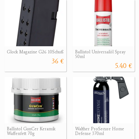
Glock Magazine G26 10Schuß
Ballistol Universalöl Spray
50ml
36 €
5.40 €
Ballistol GunCer Keramik
Walther ProSecure Home
Waffenfett 70g
Defense 370ml