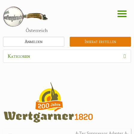
Direkt
zum
Inhalt
Österreich
Anmelden
Inserat erstellen
Kategorien
Waffen
Munition
Optik
Bogensport
Zubehör
Holster, Futterale
A-Tec Suppressor Adapter A-