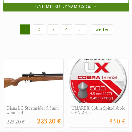
UNLIMITED DYNAMICS GmbH
1
2
3
4
…
weiter
Diana LG Stormrider 5,5mm
UMAREX Cobra Spitzdiabolo
wood 35J
GEN 2 4,5
223.20 €
8.50 €
223.20 €