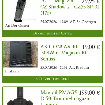
29,95 €
"ACT" Magazin,
CZ Shadow 2 | CZ75 SP-01
(17r)
25.07.2026 - 19:09
AT, St. Georgen
An Der Gusen
Dynamic Shooting Austria
19,00 €
AKTION! AR-10
.308Win. Magazin 10-
Schuss
25.07.2026 - 11:34
AT, Ried Im
Innkreis
AGT Gun Trade GmbH
199,00 €
Magpul PMAG®
D-50 Trommelmagazin -
Lagernd