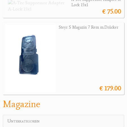
Lock 15x1
Magazine
€ 75.00
Montagen, Ersatzteile
Lederartikel
Steyr S Magazin 7 Rem m.Drücker
Messer
Sonstiges Zubehör
Jagdangebote
Jagdreviere
Bücher, Videos
Antikes
€ 179.00
Geschenke
Magazine
Reviereinrichtungen
Unterkategorien