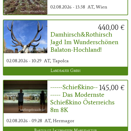
02.08.2026 - 13:38
AT, Wien
440,00 €
Damhirsch&Rothirsch
Jagd Im Wunderschönen
Balaton-Hochland!
02.08.2026 - 10:29
AT, Tapolca
Landbauer Gmbh
145,00 €
------Schießkino--
----- Das Modernste
Schießkino Österreichs
8m 8K
02.08.2026 - 09:28
AT, Hermagor
Bartolot Jagdwaffen Manufaktur