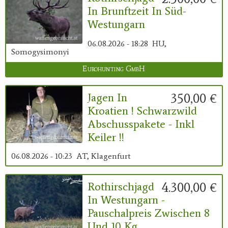
In Brunftzeit In Süd-
Westungarn
06.08.2026 - 18:28
HU,
Somogysimonyi
Eurohunting GmbH
350,00 €
Jagen In
Kroatien ! Schwarzwild
Abschusspakete - Inkl
Keiler !!
06.08.2026 - 10:23
AT, Klagenfurt
4.300,00 €
Rothirschjagd
In Westungarn -
Pauschalpreis Zwischen 8
Und 10 Kg