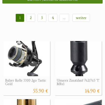
1
2
3
4
…
weiter
Balzer Rolle 3300 2go Tactic
Umarex Zusatzlauf 762/765 "I"
Gold
M8x1
55.90 €
14.90 €