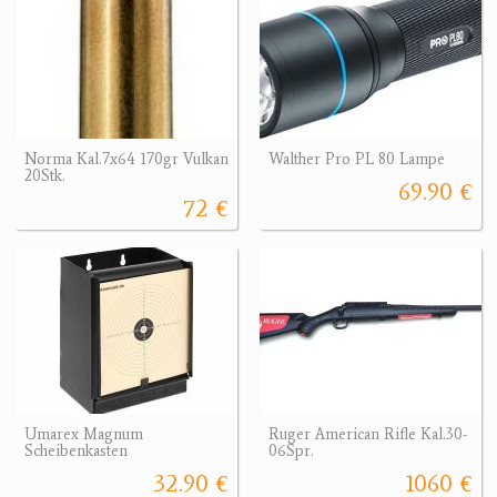
Norma Kal.7x64 170gr Vulkan
Walther Pro PL 80 Lampe
20Stk.
69.90 €
72 €
Umarex Magnum
Ruger American Rifle Kal.30-
Scheibenkasten
06Spr.
32.90 €
1060 €