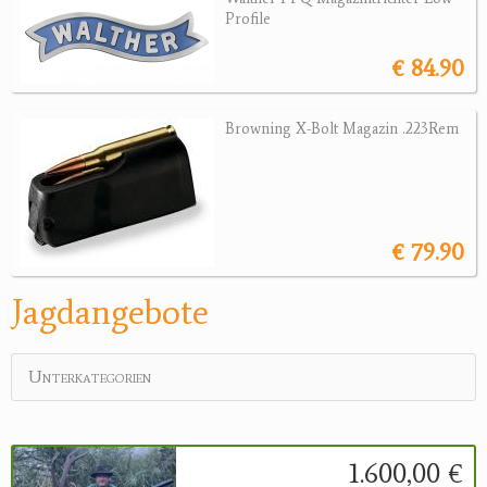
Profile
Jagdreviere
€ 84.90
Bücher, Videos
Browning X-Bolt Magazin .223Rem
Antikes
Geschenke
Reviereinrichtungen
€ 79.90
Jagdangebote
Unterkategorien
1.600,00 €