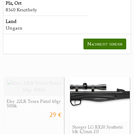
Plz, Ort
8360 Keszthely
Land
Ungarn
Nachricht senden
Eley .22LR Tenex Pistol 40gr
50Stk.
29 €
Stoeger LG RX20 Synthetic
blk 4,5mm 23J