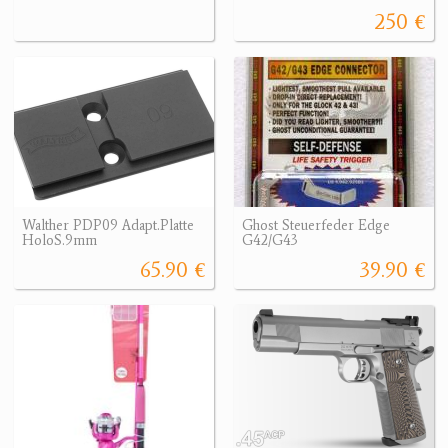
250 €
Walther PDP09 Adapt.Platte
Ghost Steuerfeder Edge
HoloS.9mm
G42/G43
65.90 €
39.90 €