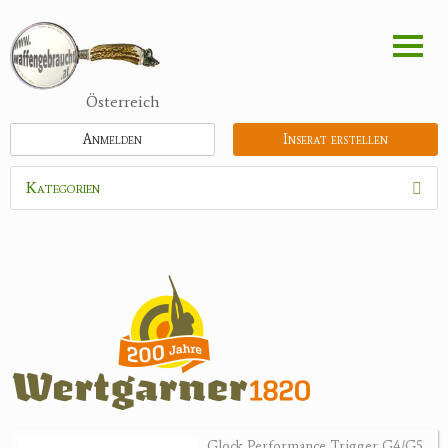
Direkt
zum
Inhalt
Österreich
Anmelden
Inserat erstellen
Kategorien
Waffen
Munition
Optik
Bogensport
Zubehör
Jagdangebote
Glock Performance Trigger G4/G5