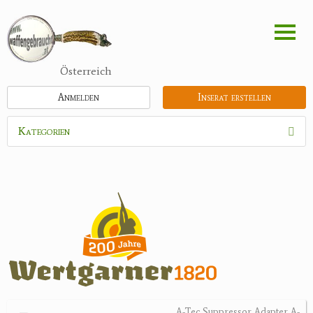
Direkt
zum
Inhalt
Österreich
Anmelden
Inserat erstellen
Kategorien
Waffen
Munition
Optik
Bogensport
Zubehör
Holster, Futterale
A-Tec Suppressor Adapter A-