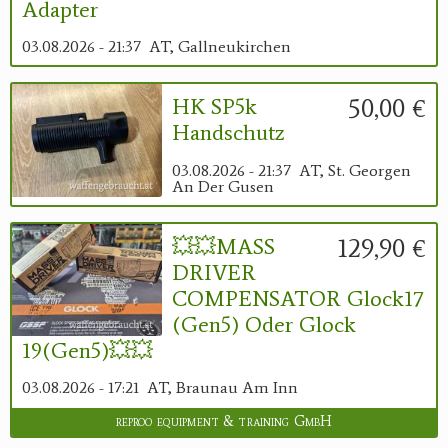
Adapter
03.08.2026 - 21:37
AT, Gallneukirchen
50,00 €
HK SP5k
Handschutz
03.08.2026 - 21:37
AT, St. Georgen
An Der Gusen
129,90 €
💥💥MASS
DRIVER
COMPENSATOR Glock17
(Gen5) Oder Glock
19(Gen5)💥💥
03.08.2026 - 17:21
AT, Braunau Am Inn
reproo equipment & training GmbH