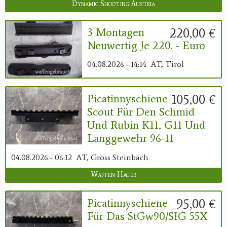
Dynamic Shooting Austria
220,00 €
3 Montagen
Neuwertig Je 220. - Euro
04.08.2026 - 14:14
AT, Tirol
105,00 €
Picatinnyschiene
Scout Für Den Schmid
Und Rubin K11, G11 Und
Langgewehr 96-11
04.08.2026 - 06:12
AT, Gross Steinbach
Waffen-Hager
95,00 €
Picatinnyschiene
Für Das StGw90/SIG 55X