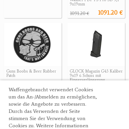
9x19mm
1091.20 €
1091.20 €
Guns Boobs & Beer Rubber
GLOCK Magazin G43 Kaliber
Patch
9x19 6 Schuss mit
Fingerverlängerung
5.50 €
39.90 €
Waffengebraucht verwendet Cookies
um das An-/Abmelden zu ermöglichen,
sowie die Angebote zu verbessern.
Durch das Verwenden der Seite
Wertgarner 1820
Suche
stimmen Sie der Verwendung von
Jagd & SporthandelsgmbH
Partner
Cookies zu. Weitere Informationen
AGBs
Dr. Karl-Renner-Straße 48