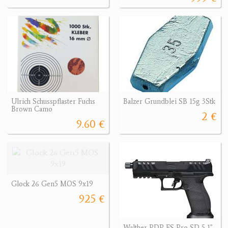
Ulrich Schusspflaster Fuchs
Balzer Grundblei SB 15g 3Stk
Brown Camo
2 €
9.60 €
Glock 26 Gen5 MOS 9x19
925 €
Walther PDP FS Pro SD 5,1"