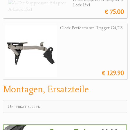
Lock 15x1
Magazine
€ 75.00
Montagen, Ersatzteile
Lederartikel
Glock Performance Trigger G4/G5
Messer
Sonstiges Zubehör
Jagdangebote
Jagdreviere
€ 129.90
Bücher, Videos
Montagen, Ersatzteile
Antikes
Geschenke
Unterkategorien
Reviereinrichtungen