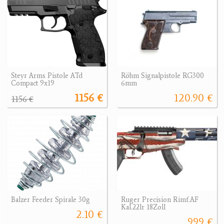
Steyr Arms Pistole ATd
Röhm Signalpistole RG300
Compact 9x19
6mm
1156 €
120.90 €
1156 €
Balzer Feeder Spirale 30g
Ruger Precision Rimf.AF
Kal.22lr 18Zoll
2.10 €
999 €