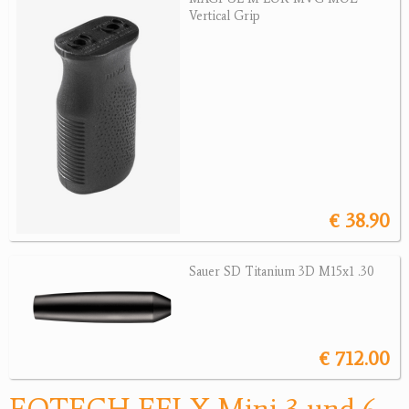
Vertical Grip
Wärmebildgeräte
Sonstiges
Bogensport
Zubehör
Jagdangebote
Jagdreviere
€ 38.90
Bücher, Videos
Sauer SD Titanium 3D M15x1 .30
Antikes
Geschenke
€ 712.00
Reviereinrichtungen