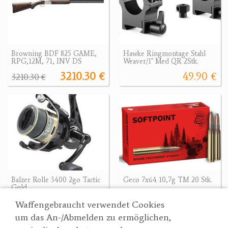
Browning BDF 825 GAME,
Hawke Ringmontage Stahl
RPG,12M, 71, INV DS
Weaver/1" Med QR 2Stk.
3210.30 €
49.90 €
3210.30 €
Balzer Rolle 3400 2go Tactic
Geco 7x64 10,7g TM 20 Stk.
Gold
51 €
57.90 €
Waffengebraucht verwendet Cookies
um das An-/Abmelden zu ermöglichen,