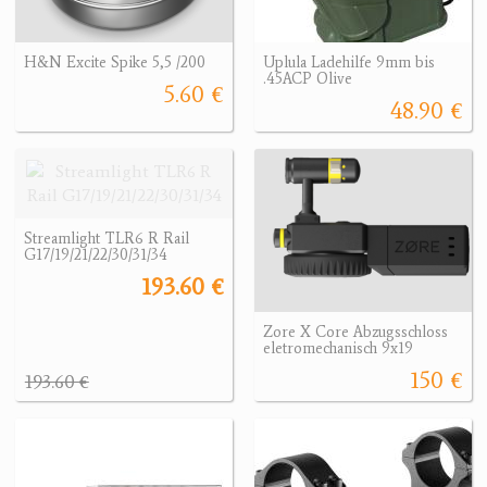
H&N Excite Spike 5,5 /200
Uplula Ladehilfe 9mm bis
.45ACP Olive
5.60 €
48.90 €
Streamlight TLR6 R Rail
G17/19/21/22/30/31/34
193.60 €
Zore X Core Abzugsschloss
eletromechanisch 9x19
150 €
193.60 €