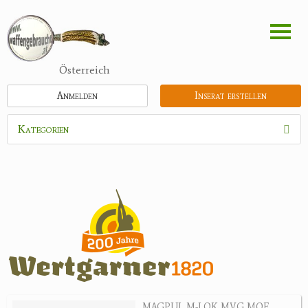
Direkt
zum
Inhalt
Österreich
Anmelden
Inserat erstellen
Kategorien
Waffen
Munition
Optik
Feldstecher
Zielfernrohre
Spektive
Nachtsichtgeräte
MAGPUL M-LOK MVG MOE