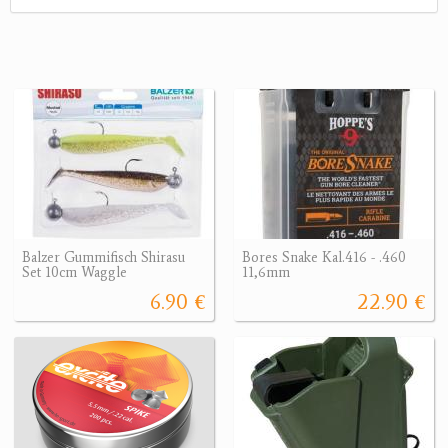
Balzer Gummifisch Shirasu
Bores Snake Kal.416 - .460
Set 10cm Waggle
11,6mm
6.90 €
22.90 €