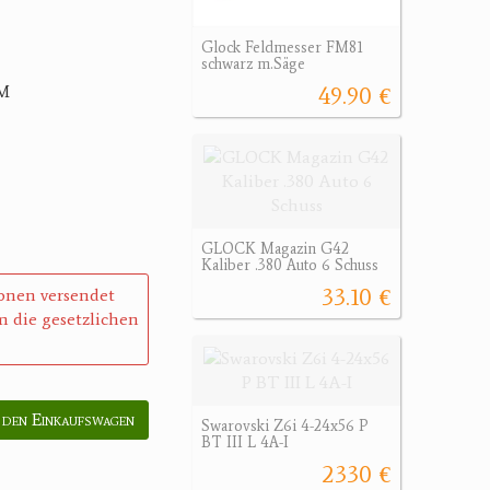
Glock Feldmesser FM81
schwarz m.Säge
TM
49.90 €
GLOCK Magazin G42
Kaliber .380 Auto 6 Schuss
33.10 €
sonen versendet
 die gesetzlichen
 den Einkaufswagen
Swarovski Z6i 4-24x56 P
BT III L 4A-I
2330 €