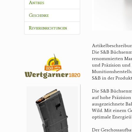
Antikes
Geschenke
Reviereinrichtungen
Artikelbeschreibun
Die S&B Büchsenmun
renommierten Marke
und Präzision und h
Munitionsherstellu
S&B in der Produkt
Die S&B Büchsenmun
auf hohe Präzision 
ausgezeichnete Bal
Wild. Mit einem Ge
optimale Energieü
Der Geschossaufba