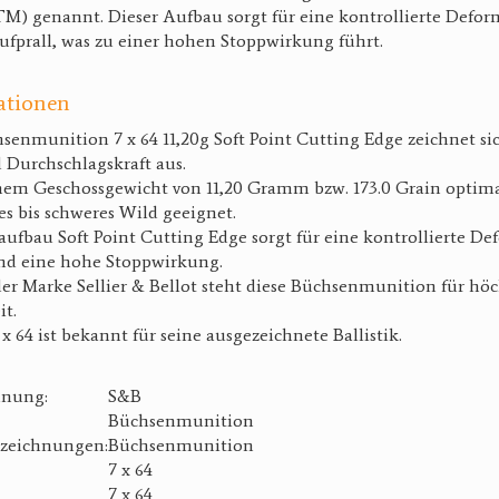
M) genannt. Dieser Aufbau sorgt für eine kontrollierte Defor
fprall, was zu einer hohen Stoppwirkung führt.
ationen
senmunition 7 x 64 11,20g Soft Point Cutting Edge zeichnet si
 Durchschlagskraft aus.
inem Geschossgewicht von 11,20 Gramm bzw. 173.0 Grain optimal
s bis schweres Wild geeignet.
ufbau Soft Point Cutting Edge sorgt für eine kontrollierte De
nd eine hohe Stoppwirkung.
er Marke Sellier & Bellot steht diese Büchsenmunition für hö
it.
 x 64 ist bekannt für seine ausgezeichnete Ballistik.
hnung:
S&B
Büchsenmunition
zeichnungen:
Büchsenmunition
7 x 64
7 x 64