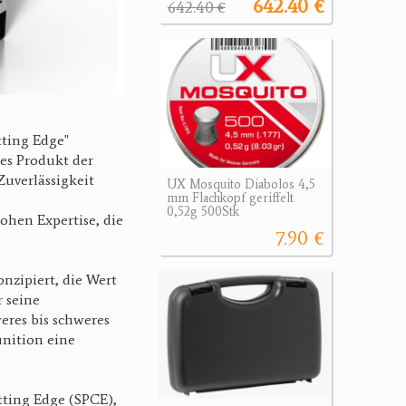
642.40 €
642.40 €
tting Edge"
ges Produkt der
Zuverlässigkeit
UX Mosquito Diabolos 4,5
mm Flachkopf geriffelt
0,52g 500Stk
ohen Expertise, die
7.90 €
nzipiert, die Wert
r seine
eres bis schweres
unition eine
tting Edge (SPCE),