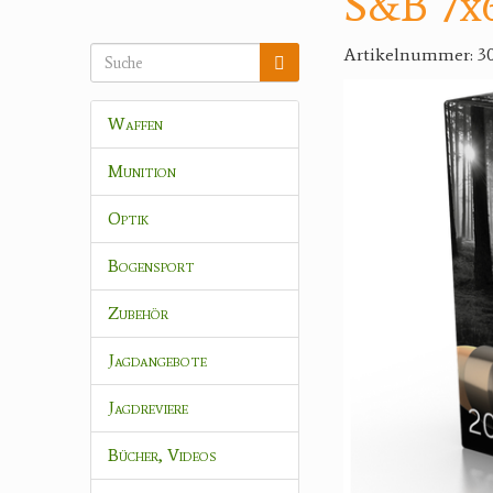
S&B 7x6
Artikelnummer: 3
Waffen
Munition
Optik
Bogensport
Zubehör
Jagdangebote
Jagdreviere
Bücher, Videos