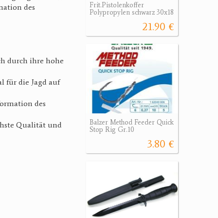
Frit.Pistolenkoffer
mation des
Polypropylen schwarz 30x18
21.90 €
ch durch ihre hohe
 für die Jagd auf
formation des
Balzer Method Feeder Quick
chste Qualität und
Stop Rig Gr.10
3.80 €