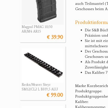
auch Teilmantel (T
Geschosses beim Au
Produktinform
Magpul PMAG 10/30
Die S&B Büch
AR/M4 AR15
Präzision und
€ 39.90
Sie ist mit e
mittelschwere
Der Geschossa
Geschosses u
Als Produkt d
Zuverlässigke
Das Kaliber 7
Reckn.Weaver Steyr
Marke Kurzbezeic
SM12/CL2 L BH9,5 ALU
Produktgruppe:
€ 99.00
Produktgruppenbe
Kaliber:
Kalibersynonyme: