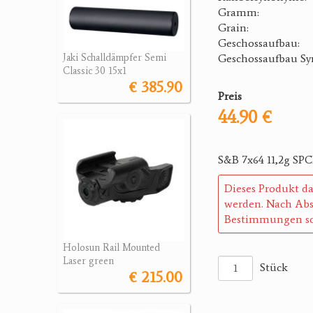
Gramm:
Grain:
Geschossaufbau:
Geschossaufbau S
Jaki Schalldämpfer Semi
Classic 30 15x1
€ 385.90
Preis
44.90 €
S&B 7x64 11,2g SPC
Dieses Produkt da
werden. Nach Abs
Bestimmungen so
Holosun Rail Mounted
Laser green
Stück
€ 215.00