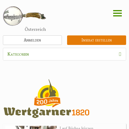
Direkt
zum
Inhalt
Österreich
Anmelden
Inserat erstellen
Kategorien
Waffen
Munition
Optik
Bogensport
Zubehör
Jagdangebote
Lauf Büchse kürzen