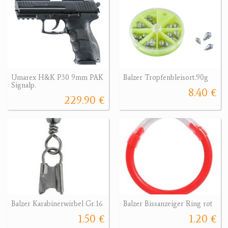
Umarex H&K P30 9mm PAK
Balzer Tropfenbleisort.90g
Signalp.
8.40 €
229.90 €
Balzer Karabinerwirbel Gr.16
Balzer Bissanzeiger Ring rot
1.50 €
1.20 €