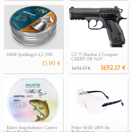
H&N Spitzkugel 4,5 /500
CZ 75 Shadow 2 Compact
CARRY OR 9x19
15.90 €
1692.17 €
1692.17 €
Balzer Angelschnurr Camtec
Peltor Brille 2800 für