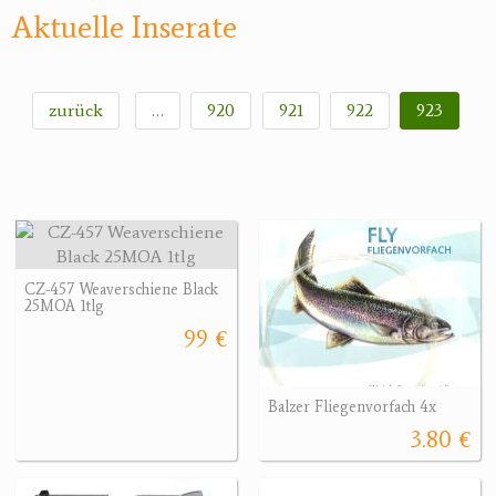
Aktuelle Inserate
zurück
…
920
921
922
923
CZ-457 Weaverschiene Black
25MOA 1tlg
99 €
Balzer Fliegenvorfach 4x
3.80 €