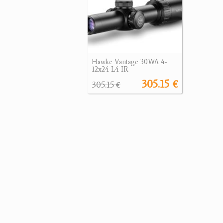
Hawke Vantage 30WA 4-
12x24 L4 IR
305.15 €
305.15 €