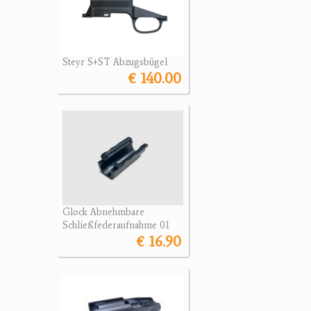
Steyr S+ST Abzugsbügel
€ 140.00
Glock Abnehmbare
Schließfederaufnahme 01
€ 16.90