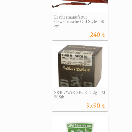
Leathermanufactur
Gewehrtasche Old Style 130
cm
240 €
S&B 7*65R SPCE 11,2g TM
50Stk.
97.90 €