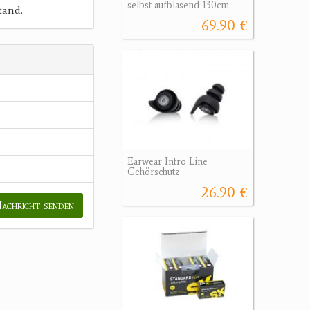
selbst aufblasend 130cm
tand.
69.90 €
Earwear Intro Line
Gehörschutz
26.90 €
achricht senden