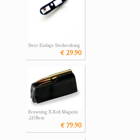
Steyr Einlage Stecherabzug
€ 29.90
Browning X-Bolt Magazin
.223Rem
€ 79.90