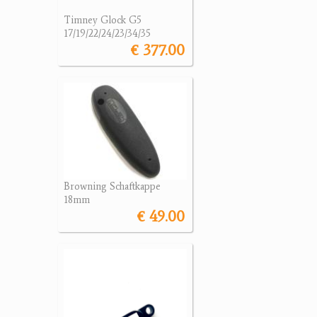
Timney Glock G5
17/19/22/24/23/34/35
€ 377.00
Browning Schaftkappe
18mm
€ 49.00