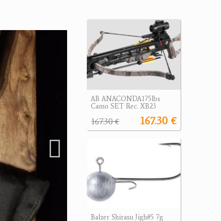
AB ANACONDA175lbs
Camo SET Rec. XB23
167.30 €
167.30 €
Balzer Shirasu Jigh#5 7g