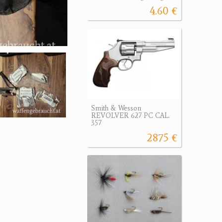
4.60 €
Smith & Wesson
REVOLVER 627 PC CAL.
357
2875 €