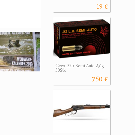
19 €
Geco .22lr Semi-Auto 2,6g
50Stk
7.50 €