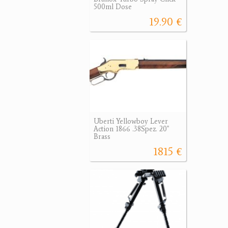
500ml Dose
19.90 €
Uberti Yellowboy Lever
Action 1866 .38Spez. 20"
Brass
1815 €