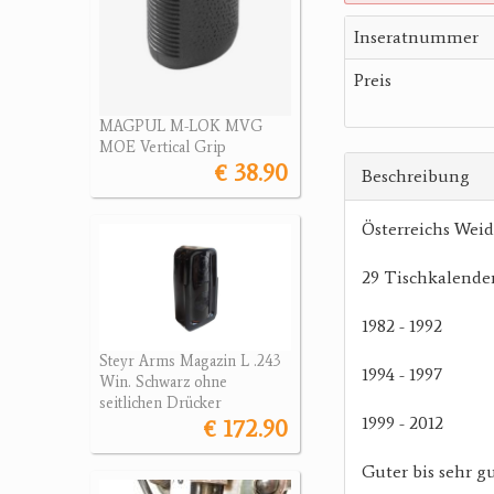
Inseratnummer
Preis
MAGPUL M-LOK MVG
MOE Vertical Grip
€ 38.90
Beschreibung
Österreichs Wei
29 Tischkalender
1982 - 1992
Steyr Arms Magazin L .243
1994 - 1997
Win. Schwarz ohne
seitlichen Drücker
1999 - 2012
€ 172.90
Guter bis sehr g