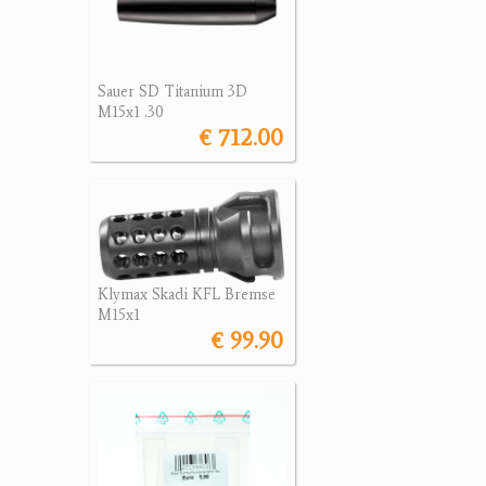
Sauer SD Titanium 3D
M15x1 .30
€ 712.00
Klymax Skadi KFL Bremse
M15x1
€ 99.90