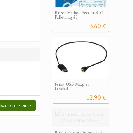
Balzer Method Feeder RIG
Palletring #8
3.60 €
Fenix USB Magnet
Ladekabel
12.90 €
achricht senden
Brunox Turbo Spray Click