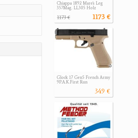
Chiappa 1892 Mare´s Leg
357Mag. LL305 Holz
1173 €
1173 €
Glock 17 Gen5 French Army
9P.A.K.First Run
349 €