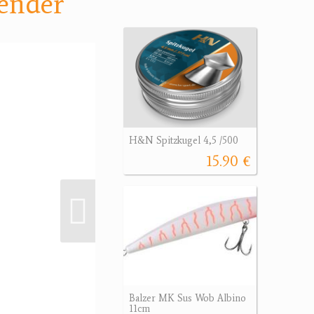
lender
H&N Spitzkugel 4,5 /500
15.90 €
Balzer MK Sus Wob Albino
11cm