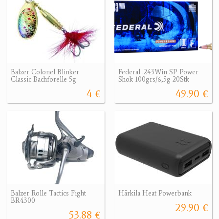
Balzer Colonel Blinker
Federal .243Win SP Power
Classic Bachforelle 5g
Shok 100grs/6,5g 20Stk
4 €
49.90 €
Balzer Rolle Tactics Fight
Härkila Heat Powerbank
BR4300
29.90 €
53.88 €