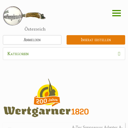
Direkt
zum
Inhalt
Österreich
Anmelden
Inserat erstellen
Kategorien
Waffen
Munition
Optik
Bogensport
Zubehör
Jagdangebote
A-Tec Suppressor Adapter A-