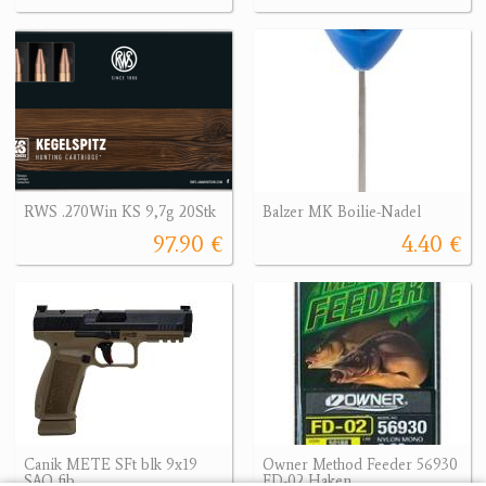
RWS .270Win KS 9,7g 20Stk
Balzer MK Boilie-Nadel
97.90 €
4.40 €
Canik METE SFt blk 9x19
Owner Method Feeder 56930
SAO fib
FD-02 Haken