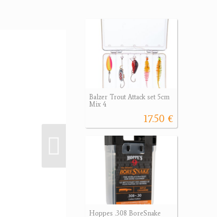
Balzer Trout Attack set 5cm
Mix 4
17.50 €
Hoppes .308 BoreSnake