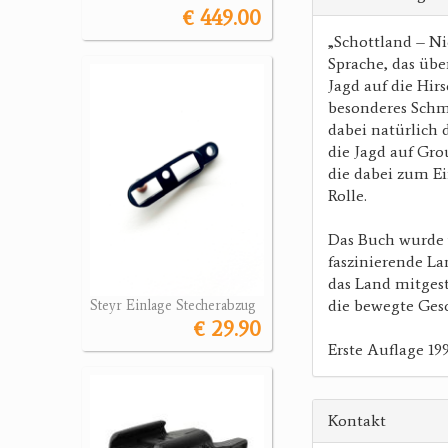
€ 449.00
„Schottland – Ni
Sprache, das übe
Jagd auf die Hir
besonderes Schmu
dabei natürlich 
die Jagd auf Gr
die dabei zum E
Rolle.
Das Buch wurde v
faszinierende Lan
das Land mitgest
die bewegte Gesc
Steyr Einlage Stecherabzug
€ 29.90
Erste Auflage 199
Kontakt