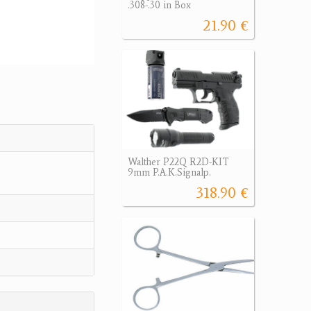
.308-.30 in Box
21.90 €
Walther P22Q R2D-KIT
9mm P.A.K.Signalp.
318.90 €