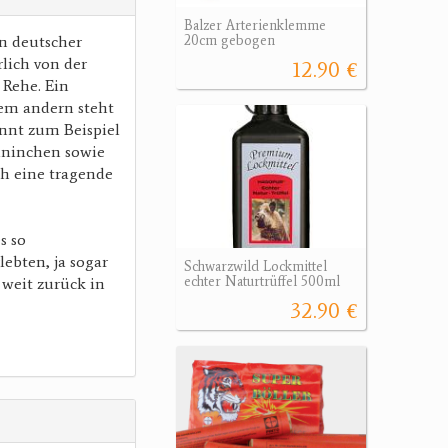
Balzer Arterienklemme
in deutscher
20cm gebogen
rlich von der
12.90 €
 Rehe. Ein
lem andern steht
ennt zum Beispiel
aninchen sowie
h eine tragende
s so
lebten, ja sogar
Schwarzwild Lockmittel
echter Naturtrüffel 500ml
 weit zurück in
32.90 €