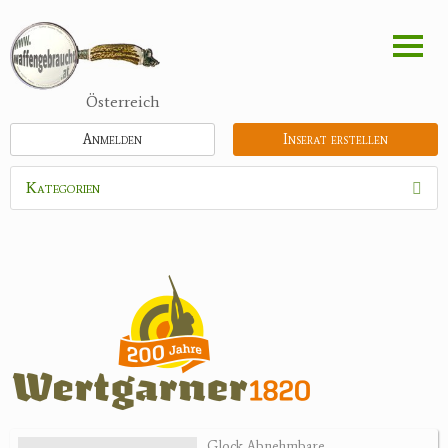
Direkt
zum
Inhalt
Österreich
Anmelden
Inserat erstellen
Kategorien
Waffen
Munition
Optik
Bogensport
Zubehör
Jagdangebote
Glock Abnehmbare