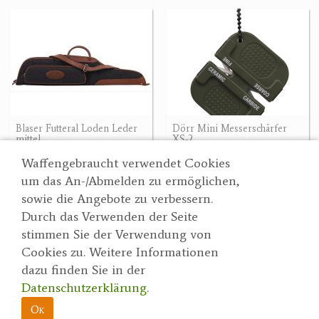
Blaser Futteral Loden Leder
Dörr Mini Messerschärfer
mittel
XS-2
249.90 €
9.90 €
Waffengebraucht verwendet Cookies
um das An-/Abmelden zu ermöglichen,
sowie die Angebote zu verbessern.
Durch das Verwenden der Seite
Wertgarner 1820
Suche
stimmen Sie der Verwendung von
Jagd & SporthandelsgmbH
Partner
Cookies zu. Weitere Informationen
AGBs
Dr. Karl-Renner-Straße 48
dazu finden Sie in der
Datenschutzerklärung
4470 Enns
Datenschutzerklärung
.
herbert@wertgarner.com
Impressum
https://www.wertgarner1820.at
Ok