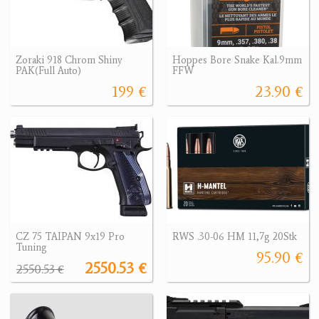
Zoraki 918 Chrom Shiny
Hoppes Bore Snake Kal.9mm
PAK(Full Auto)
FFW
199 €
23.90 €
CZ 75 TAIPAN 9x19 Pro
RWS .30-06 HM 11,7g 20Stk
Tuning
95.90 €
2550.53 €
2550.53 €