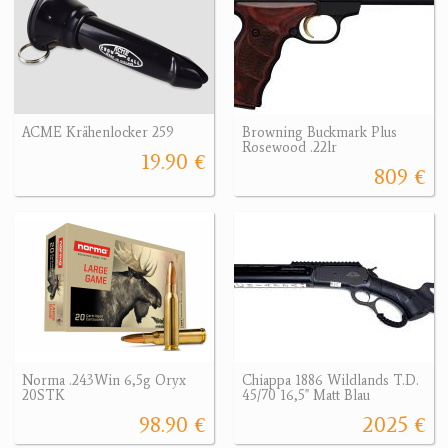
ACME Krähenlocker 259
Browning Buckmark Plus
Rosewood .22lr
19.90 €
809 €
Norma .243Win 6,5g Oryx
Chiappa 1886 Wildlands T.D.
20STK
45/70 16,5" Matt Blau
98.90 €
2025 €