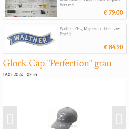
Versand
€ 79.00
Jagdreviere
Bücher, Videos
Walther PPQ Magazintrichter Low
Profile
Antikes
€ 84.90
Geschenke
Glock Cap "Perfection" grau
Reviereinrichtungen
19.05.2026 - 08:34