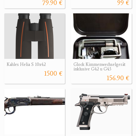
79.90 €
99 €
Kahles Helia S 10x42
Glock Kimmenwechselgerät
inklusive G42 u G43
1500 €
156.90 €