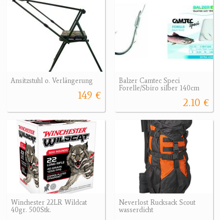
Ansitzstuhl o. Verlängerung
Balzer Camtec Speci
Forelle/Sbiro silber 140cm
149 €
2.10 €
Winchester 22LR Wildcat
Neverlost Rucksack Scout
40gr. 500Stk.
wasserdicht