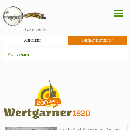
Direkt
zum
Inhalt
Österreich
Anmelden
Inserat erstellen
Kategorien
Waffen
Munition
Optik
Bogensport
Zubehör
Jagdangebote
Beschußamt Wien/Ferlach Verpack