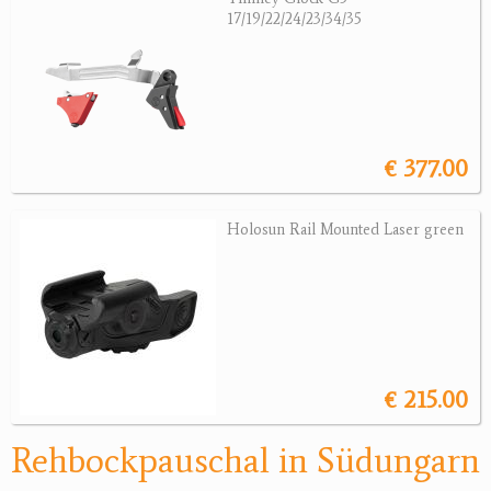
17/19/22/24/23/34/35
Jagdreviere
Bücher, Videos
Antikes
€ 377.00
Geschenke
Holosun Rail Mounted Laser green
Reviereinrichtungen
€ 215.00
Rehbockpauschal in Südungarn