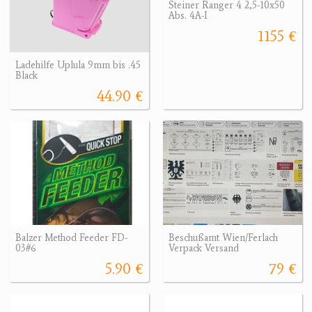
Steiner Ranger 4 2,5-10x50
Abs. 4A-I
1155 €
Ladehilfe Uplula 9mm bis .45
Black
44.90 €
Balzer Method Feeder FD-
Beschußamt Wien/Ferlach
03#6
Verpack Versand
5.90 €
79 €