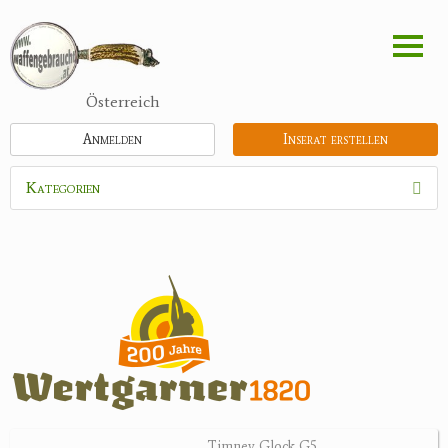
Direkt
zum
Inhalt
Österreich
Anmelden
Inserat erstellen
Kategorien
Waffen
Munition
Optik
Bogensport
Zubehör
Jagdangebote
Timney Glock G5