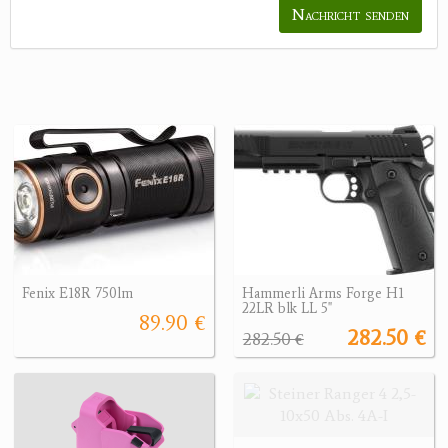
Nachricht senden
Fenix E18R 750lm
Hammerli Arms Forge H1
22LR blk LL 5"
89.90 €
282.50 €
282.50 €