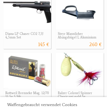
Diana LP Chaser CO2 7,5J
Steyr Mannlicher
4,5mm Set
Abzugsbügel L Aluminium
145 €
260 €
Rottweil Brenneke Mag. 12/70
Balzer Colonel Spinner
31,5g 5 Stk.
Classic uni gold 5g
16.90 €
4.20 €
Waffengebraucht verwendet Cookies