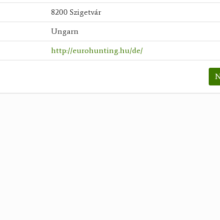
8200 Szigetvár
Ungarn
http://eurohunting.hu/de/
N