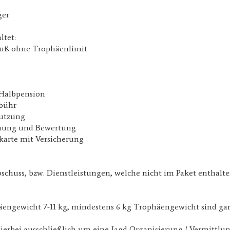
ger
ltet:
huß ohne Trophäenlimit
 Halbpension
bühr
utzung
hung und Bewertung
karte mit Versicherung
schuss, bzw. Dienstleistungen, welche nicht im Paket enthalte
engewicht 7-11 kg, mindestens 6 kg Trophäengewicht sind gar
hierbei ausschließlich um eine Jagd Organisierung / Vermittlun