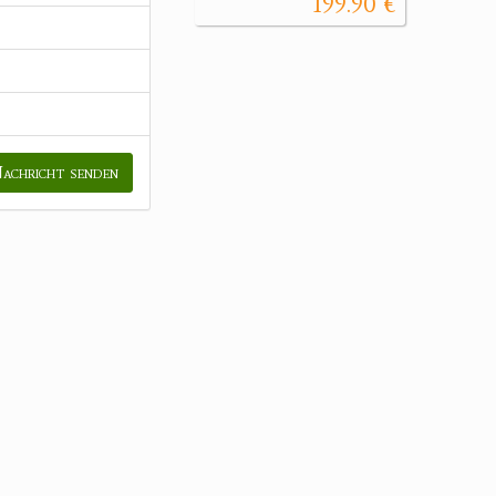
199.90 €
achricht senden