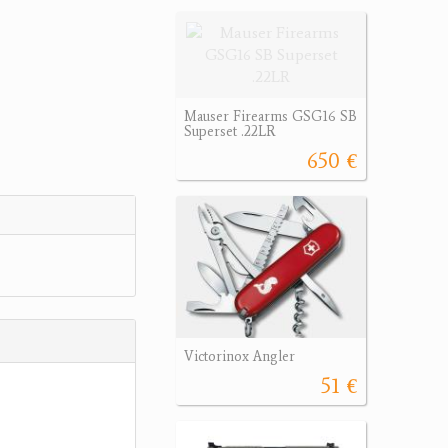
Mauser Firearms GSG16 SB
Superset .22LR
650 €
Victorinox Angler
51 €