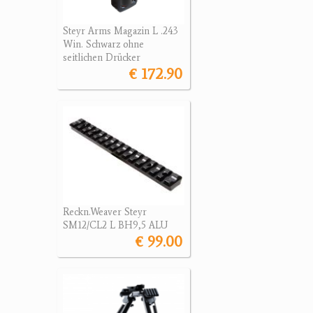
Steyr Arms Magazin L .243
Win. Schwarz ohne
seitlichen Drücker
€ 172.90
Reckn.Weaver Steyr
SM12/CL2 L BH9,5 ALU
€ 99.00