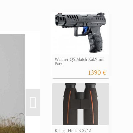
Walther Q5 Match Kal.9mm
Para
1390 €
Kahles Helia S 8x42