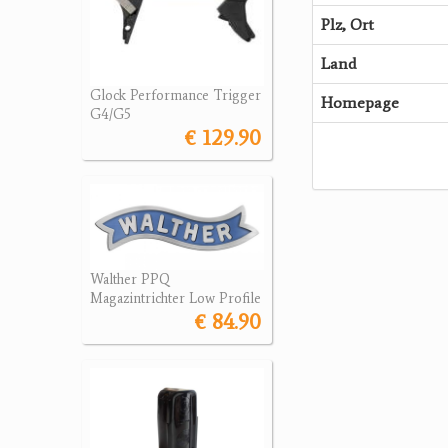
Plz, Ort
Land
Glock Performance Trigger
Homepage
G4/G5
€ 129.90
Walther PPQ
Magazintrichter Low Profile
€ 84.90