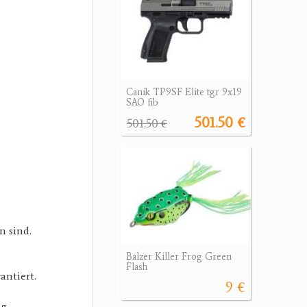
Canik TP9SF Elite tgr 9x19
SAO fib
501.50 €
501.50 €
n sind.
Balzer Killer Frog Green
Flash
antiert.
9 €
g.