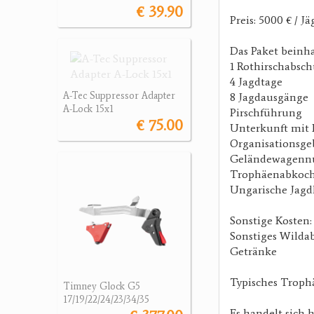
€ 39.90
Preis: 5000 € / Jä
Das Paket beinha
1 Rothirschabsc
4 Jagdtage
A-Tec Suppressor Adapter
8 Jagdausgänge
A-Lock 15x1
Pirschführung
€ 75.00
Unterkunft mit
Organisationsge
Geländewagenn
Trophäenabkoc
Ungarische Jagd
Sonstige Kosten:
Sonstiges Wildab
Getränke
Typisches Trophä
Timney Glock G5
17/19/22/24/23/34/35
Es handelt sich 