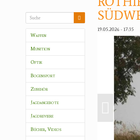
ROTHI
SÜDW
19.05.2026 - 17:35
Waffen
Munition
Optik
Bogensport
Zubehör
Jagdangebote
Jagdreviere
Bücher, Videos