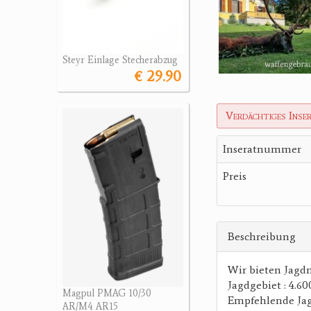
Steyr Einlage Stecherabzug
€ 29.90
Verdächtiges Inse
Inseratnummer
Preis
Beschreibung
Wir bieten Jagd
Jagdgebiet : 4.6
Magpul PMAG 10/30
Empfehlende Jagd
AR/M4 AR15