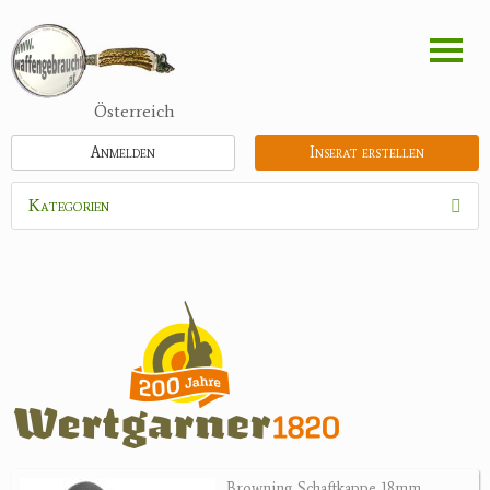
Direkt
zum
Inhalt
Österreich
Anmelden
Inserat erstellen
Kategorien
Waffen
Munition
Optik
Bogensport
Zubehör
Jagdangebote
Browning Schaftkappe 18mm