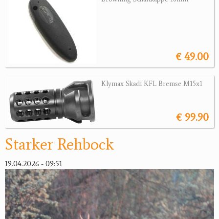
Jagdreviere
Bücher, Videos
€ 49.00
Antikes
Geschenke
Klymax Skadi KFL Bremse M15x1
Reviereinrichtungen
€ 99.90
Starker Rehbock
19.04.2026 - 09:51