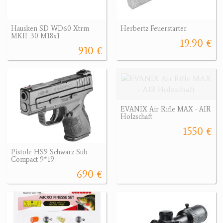
Hausken SD WD60 Xtrm
Herbertz Feuerstarter
MKII .30 M18x1
19.90 €
910 €
EVANIX Air Rifle MAX - AIR
Holzschaft
1550 €
Pistole HS9 Schwarz Sub
Compact 9*19
690 €