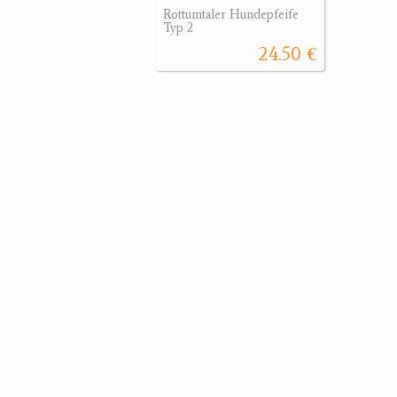
Rottumtaler Hundepfeife
Typ 2
24.50 €