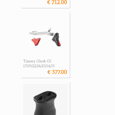
€ 712.00
Timney Glock G5
17/19/22/24/23/34/35
€ 377.00