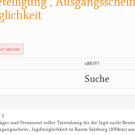
teiligung , Ausgangsschein
lichkeit
rat melden
688397
Suche
!!
äger und Pensionist voller Tatendrang für die Jagd sucht Revier
usgangsschein , Jagdmöglichkeit in Raum Salzburg (100km) au