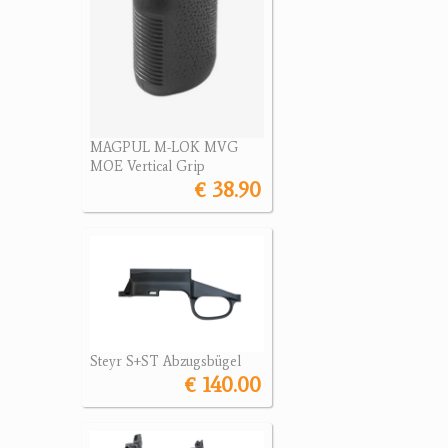
MAGPUL M-LOK MVG
MOE Vertical Grip
€ 38.90
Steyr S+ST Abzugsbügel
€ 140.00