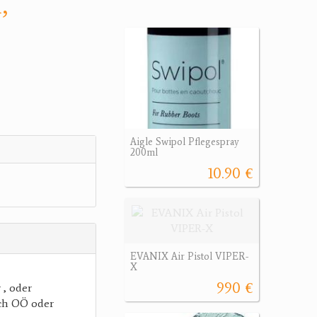
,
Aigle Swipol Pflegespray
200ml
10.90 €
EVANIX Air Pistol VIPER-
X
990 €
 , oder
ch OÖ oder