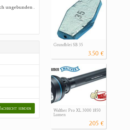
lich ungebunden .
Grundblei SB 35
3.50 €
achricht senden
Walther Pro XL 3000 1850
Lumen
205 €