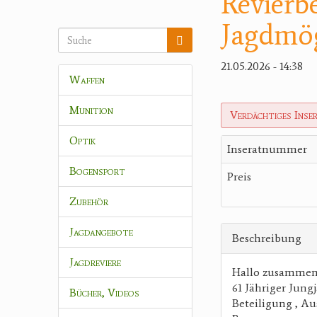
Revierbe
Jagdmög
21.05.2026 - 14:38
Waffen
Munition
Verdächtiges Inse
Optik
Inseratnummer
Bogensport
Preis
Zubehör
Jagdangebote
Beschreibung
Jagdreviere
Hallo zusammen 
61 Jähriger Jungj
Bücher, Videos
Beteiligung , A