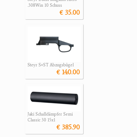
.308Win 10 Schuss
€ 35.00
Steyr S+ST Abzugsbügel
€ 140.00
Jaki Schalldämpfer Semi
Classic 30 15x1
€ 385.90