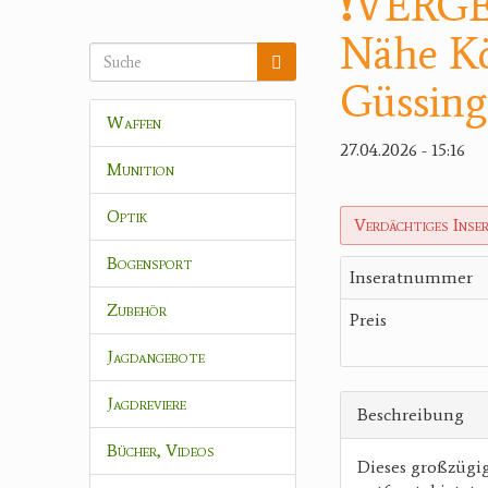
❗️VERGE
Nähe Kö
Güssing
Waffen
27.04.2026 - 15:16
Munition
Optik
Verdächtiges Inse
Bogensport
Inseratnummer
Zubehör
Preis
Jagdangebote
Jagdreviere
Beschreibung
Bücher, Videos
Dieses großzügi