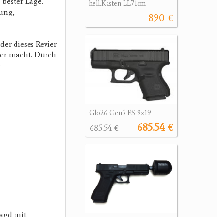
 bester Lage.
hell.Kasten LL71cm
rung,
890 €
er dieses Revier
ger macht. Durch
e
Glo26 Gen5 FS 9x19
685.54 €
685.54 €
Jagd mit