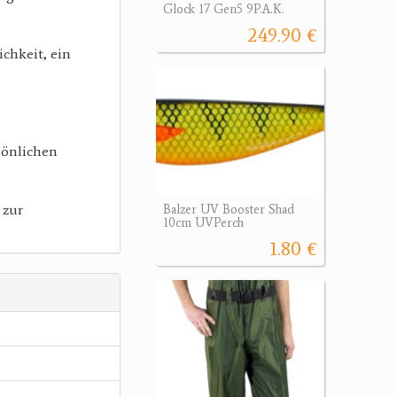
Glock 17 Gen5 9P.A.K.
249.90 €
ichkeit, ein
sönlichen
 zur
Balzer UV Booster Shad
10cm UVPerch
1.80 €