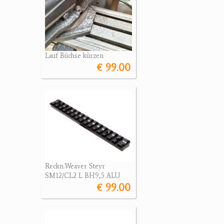
Lauf Büchse kürzen
€ 99.00
Reckn.Weaver Steyr
SM12/CL2 L BH9,5 ALU
€ 99.00