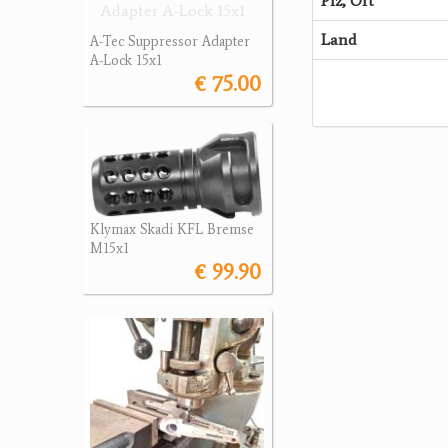
Plz, Ort
Land
A-Tec Suppressor Adapter
A-Lock 15x1
€ 75.00
Klymax Skadi KFL Bremse
M15x1
€ 99.90