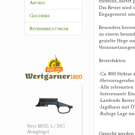
entfernt, bietet
Antikes
Das Revier wird 
Engagement und 
Geschenke
Besonders hervor
Reviereinrichtungen
zu einem besonde
gezielte Hege un
Voraussetzungen
Revierfakten
-Ca. 800 Hektar 
-Hervorragendes
-Alle relevante
-Interessante Ei
-Laufende Revie
-Jagdhaus mit 
-Ruhige Lage mi
Steyr MOD. L / SSG
Abzugbügel
Gesucht werden l