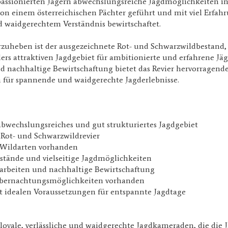
 passionierten Jägern abwechslungsreiche Jagdmöglichkeiten in
von einem österreichischen Pächter geführt und mit viel Erfah
waidgerechtem Verständnis bewirtschaftet.
zuheben ist der ausgezeichnete Rot- und Schwarzwildbestand, d
rs attraktiven Jagdgebiet für ambitionierte und erfahrene Jä
d nachhaltige Bewirtschaftung bietet das Revier hervorragend
 für spannende und waidgerechte Jagderlebnisse.
abwechslungsreiches und gut strukturiertes Jagdgebiet
 Rot- und Schwarzwildrevier
n Wildarten vorhanden
nstände und vielseitige Jagdmöglichkeiten
rarbeiten und nachhaltige Bewirtschaftung
Übernachtungsmöglichkeiten vorhanden
t idealen Voraussetzungen für entspannte Jagdtage
oyale, verlässliche und waidgerechte Jagdkameraden, die die 