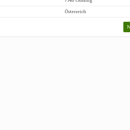
7540 Güssing
Österreich
N