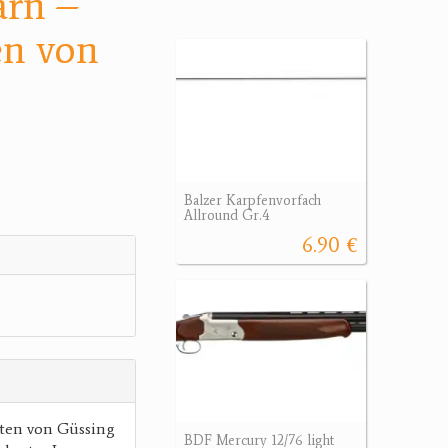
arn –
en von
Balzer Karpfenvorfach
Allround Gr.4
6.90 €
ten von Güssing
BDF Mercury 12/76 light