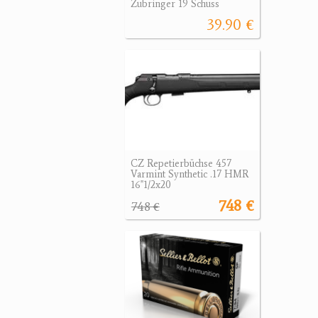
Zubringer 19 Schuss
39.90 €
CZ Repetierbüchse 457
Varmint Synthetic .17 HMR
16"1/2x20
748 €
748 €