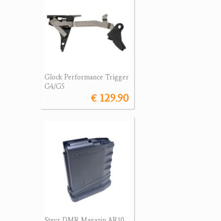
Glock Performance Trigger
G4/G5
€ 129.90
Steyr DMR Magazin AR10