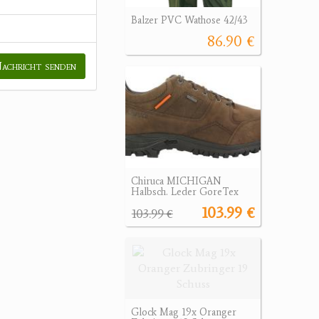
Balzer PVC Wathose 42/43
86.90 €
achricht senden
Chiruca MICHIGAN
Halbsch. Leder GoreTex
103.99 €
103.99 €
Glock Mag 19x Oranger