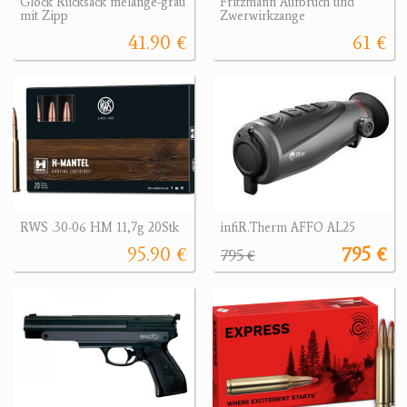
Glock Rucksack melange-grau
Fritzmann Aufbruch und
mit Zipp
Zwerwirkzange
41.90 €
61 €
RWS .30-06 HM 11,7g 20Stk
infiR.Therm AFFO AL25
95.90 €
795 €
795 €