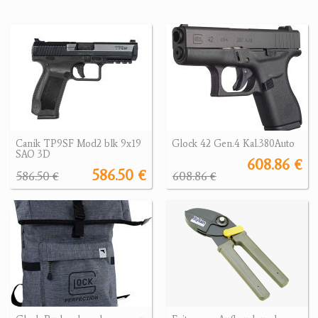
Canik TP9SF Mod2 blk 9x19
Glock 42 Gen.4 Kal.380Auto
SAO 3D
608.86 €
586.50 €
586.50 €
608.86 €