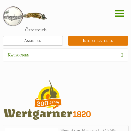
Direkt
zum
Inhalt
Österreich
Anmelden
Inserat erstellen
Kategorien
Waffen
Munition
Optik
Bogensport
Zubehör
Jagdangebote
Steyr Arms Magazin L .243 Win.