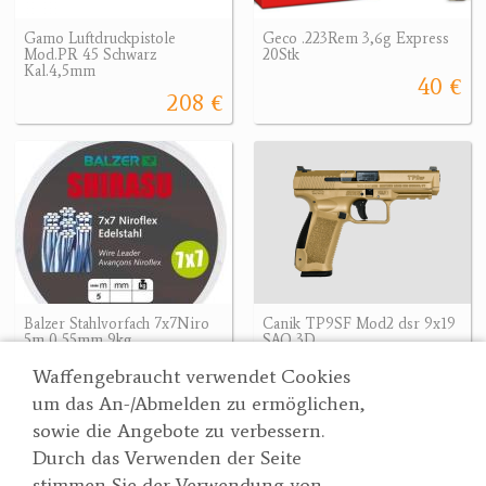
Gamo Luftdruckpistole
Geco .223Rem 3,6g Express
Mod.PR 45 Schwarz
20Stk
Kal.4,5mm
40 €
208 €
Balzer Stahlvorfach 7x7Niro
Canik TP9SF Mod2 dsr 9x19
5m 0,55mm 9kg
SAO 3D
9.90 €
518.40 €
Waffengebraucht verwendet Cookies
um das An-/Abmelden zu ermöglichen,
sowie die Angebote zu verbessern.
Durch das Verwenden der Seite
Wertgarner 1820
Suche
stimmen Sie der Verwendung von