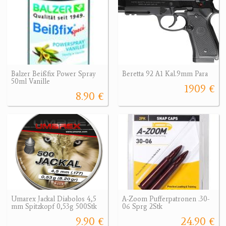
Balzer Beißfix Power Spray
Beretta 92 A1 Kal.9mm Para
50ml Vanille
1909 €
8.90 €
Umarex Jackal Diabolos 4,5
A-Zoom Pufferpatronen .30-
mm Spitzkopf 0,53g 500Stk
06 Sprg 2Stk
9.90 €
24.90 €