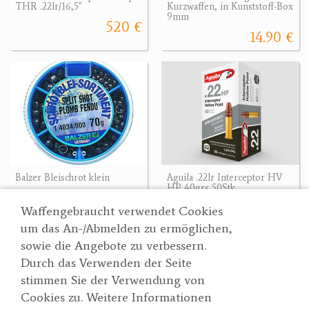
THR .22lr/16,5"
Kurzwaffen, in Kunststoff-Box
9mm
520 €
14.90 €
Balzer Bleischrot klein
Aguila .22lr Interceptor HV
HP 40grs 50Stk
3.90 €
18.90 €
Waffengebraucht verwendet Cookies
um das An-/Abmelden zu ermöglichen,
sowie die Angebote zu verbessern.
Durch das Verwenden der Seite
Wertgarner 1820
Suche
stimmen Sie der Verwendung von
Jagd & SporthandelsgmbH
Partner
Cookies zu. Weitere Informationen
AGBs
Dr. Karl-Renner-Straße 48