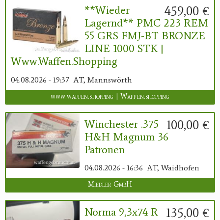
459,00 €
**Wieder
Lagernd** PMC 223 REM
55 GRS FMJ-BT BRONZE
LINE 1000 STK |
Www.waffen.shopping
04.08.2026 - 19:37
AT, Mannswörth
www.waffen.shopping | Waffen.shopping
100,00 €
Winchester .375
H&H Magnum 36
Patronen
04.08.2026 - 16:36
AT, Waidhofen
Miedler GmbH
135,00 €
Norma 9,3x74 R