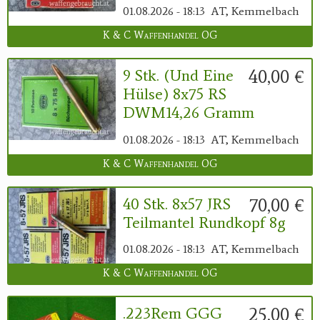
01.08.2026 - 18:13
AT, Kemmelbach
K & C Waffenhandel OG
40,00 €
9 Stk. (und Eine
Hülse) 8x75 RS
DWM14,26 Gramm
01.08.2026 - 18:13
AT, Kemmelbach
K & C Waffenhandel OG
70,00 €
40 Stk. 8x57 JRS
Teilmantel Rundkopf 8g
01.08.2026 - 18:13
AT, Kemmelbach
K & C Waffenhandel OG
25,00 €
.223Rem GGG