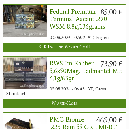
85,00 €
Federal Premium
Terminal Ascent .270
WSM 8,8g/136grains
03.08.2026 - 07:09
AT, Fügen
KuK Jagd und Waffen GmbH
73,90 €
RWS Im Kaliber
5,6x50Mag. Teilmantel Mit
4,1g/63gr
03.08.2026 - 06:45
AT, Gross
Steinbach
Waffen-Hager
469,00 €
PMC Bronze
.223 Rem 55 GR FMJ-BT