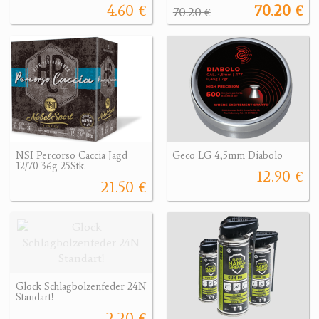
4.60 €
70.20 €
70.20 €
NSI Percorso Caccia Jagd
Geco LG 4,5mm Diabolo
12/70 36g 25Stk.
12.90 €
21.50 €
Glock Schlagbolzenfeder 24N
Standart!
2.20 €