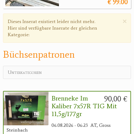
€ 99.00
×
Warnmeldung
Dieses Inserat existiert leider nicht mehr.
Hier sind verfügbare Inserate der gleichen
Kategorie:
Büchsenpatronen
Unterkategorien
90,00 €
Brenneke Im
Kaliber 7x57R TIG Mit
11,5g/177gr
06.08.2026 - 06:23
AT, Gross
Steinbach