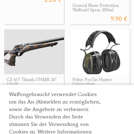
General Nano Protection
Waffenöl Spray 200ml
9.90 €
CZ-457 Thumb.17HMR 20"
Peltor ProTac Hunter
1/2x20
Gehörschutz
984.72 €
165 €
984.72 €
Waffengebraucht verwendet Cookies
um das An-/Abmelden zu ermöglichen,
sowie die Angebote zu verbessern.
Durch das Verwenden der Seite
Wertgarner 1820
Suche
stimmen Sie der Verwendung von
Jagd & SporthandelsgmbH
Partner
Cookies zu. Weitere Informationen