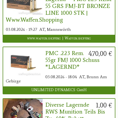
55 GRS FMJ-BT BRONZE
LINE 1000 STK |
Www.waffen.shopping
03.08.2026 - 19:27
AT, Mannswörth
www.waffen.shopping | Waffen.shopping
470,00 €
PMC .223 Rem.
55gr FMJ 1000 Schuss
*LAGERND*
03.08.2026 - 18:04
AT, Brunn Am
Gebirge
UNLIMITED DYNAMICS GmbH
1,00 €
Diverse Lagernde
RWS Munition Teils Bis