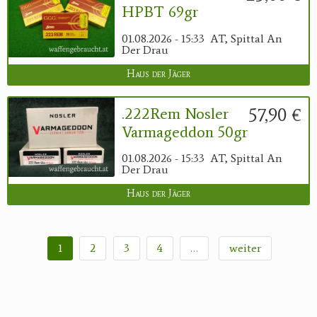
HPBT 69gr
01.08.2026 - 15:33
AT, Spittal An
Der Drau
Haus der Jäger
57,90 €
.222Rem Nosler
Varmageddon 50gr
01.08.2026 - 15:33
AT, Spittal An
Der Drau
Haus der Jäger
1
2
3
4
…
weiter