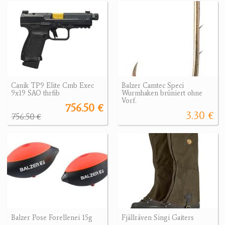
Canik TP9 Elite Cmb Exec
Balzer Camtec Speci
9x19 SAO thrfib
Wurmhaken brüniert ohne
Vorf.
756.50 €
3.30 €
756.50 €
Balzer Pose Forellenei 15g
Fjällräven Singi Gaiters