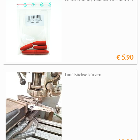
Sonstige Munition
Optik
Bogensport
Zubehör
Jagdangebote
€ 5.90
Jagdreviere
Lauf Büchse kürzen
Bücher, Videos
Antikes
Geschenke
Reviereinrichtungen