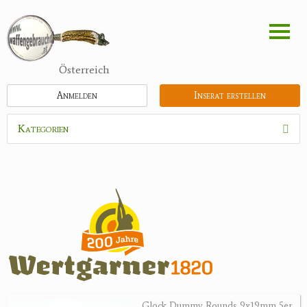
Direkt
zum
Inhalt
Österreich
Anmelden
Inserat erstellen
Kategorien
Waffen
Munition
Schrotmunition
Büchsenpatronen
Faustfeuerwaffen
Randfeuerwaffen
Wiederladen
Glock Dummy Rounds 9x19mm 5er