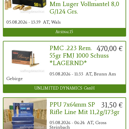
Mm Luger Vollmantel 8,0
G/124 Grs.
05.08.2026 - 13:39
AT, Wals
Arsenal15
470,00 €
PMC .223 Rem.
55gr FMJ 1000 Schuss
*LAGERND*
05.08.2026 - 11:33
AT, Brunn Am
Gebirge
UNLIMITED DYNAMICS GmbH
31,50 €
PPU 7x64mm SP
Rifle Line Mit 11,2g/173gr
05.08.2026 - 06:24
AT, Gross
Steinbach