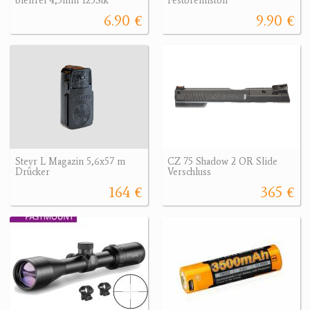
bleifrei 4,5mm 125Stk
Festbrennstoff
6.90 €
9.90 €
Steyr L Magazin 5,6x57 m
CZ 75 Shadow 2 OR Slide
Drücker
Verschluss
164 €
365 €