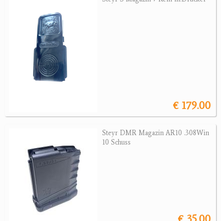
Sonstige Munition
Optik
Bogensport
Zubehör
Jagdangebote
€ 179.00
Jagdreviere
Bücher, Videos
Steyr DMR Magazin AR10 .308Win
10 Schuss
Antikes
Geschenke
Reviereinrichtungen
€ 35.00