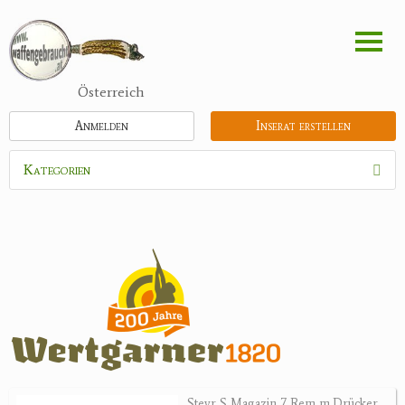
Direkt
zum
Inhalt
Österreich
Anmelden
Inserat erstellen
Kategorien
Waffen
Munition
Schrotmunition
Büchsenpatronen
Faustfeuerwaffen
Randfeuerwaffen
Wiederladen
Steyr S Magazin 7 Rem m.Drücker