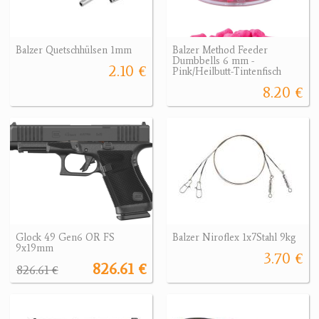
Balzer Quetschhülsen 1mm
Balzer Method Feeder
Dumbbells 6 mm -
2.10 €
Pink/Heilbutt-Tintenfisch
8.20 €
Glock 49 Gen6 OR FS
Balzer Niroflex 1x7Stahl 9kg
9x19mm
3.70 €
826.61 €
826.61 €