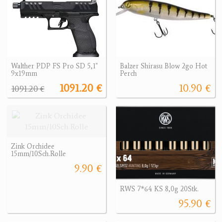
Walther PDP FS Pro SD 5,1"
Balzer Shirasu Blow 2go Hot
9x19mm
Perch
1091.20 €
10.90 €
1091.20 €
Zink Orchidee
15mm/10Sch.Rolle
9.90 €
RWS 7*64 KS 8,0g 20Stk.
95.90 €