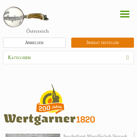
Direkt
zum
Inhalt
Österreich
Anmelden
Inserat erstellen
Kategorien
Waffen
Munition
Schrotmunition
Büchsenpatronen
Faustfeuerwaffen
Randfeuerwaffen
Wiederladen
Beschußamt Wien/Ferlach Verpack