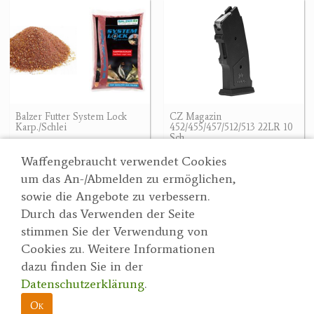
Balzer Futter System Lock
CZ Magazin
Karp./Schlei
452/455/457/512/513 22LR 10
Sch.
6.20 €
44.90 €
Waffengebraucht verwendet Cookies
um das An-/Abmelden zu ermöglichen,
sowie die Angebote zu verbessern.
Durch das Verwenden der Seite
Wertgarner 1820
Suche
stimmen Sie der Verwendung von
Jagd & SporthandelsgmbH
Partner
Cookies zu. Weitere Informationen
AGBs
Dr. Karl-Renner-Straße 48
dazu finden Sie in der
Datenschutzerklärung
4470 Enns
Datenschutzerklärung
.
herbert@wertgarner.com
Impressum
https://www.wertgarner1820.at
Ok