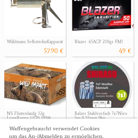
Wühlmaus Selbstschußapparat
Blazer .45ACP 230gr FMJ
57.90 €
49 €
NS Flintenlaufg 32g
Balzer Stahlvorfach 7x7Niro
LongRange 12/70 10Stk.
5m 0,55mm 9kg
16.90 €
9.90 €
Waffengebraucht verwendet Cookies
um das An-/Abmelden zu ermöglichen,