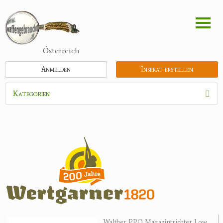
Direkt
zum
Inhalt
Österreich
Anmelden
Inserat erstellen
Kategorien
Waffen
Munition
Schrotmunition
Büchsenpatronen
Faustfeuerwaffen
Randfeuerwaffen
Wiederladen
Walther PPQ Magazintrichter Low