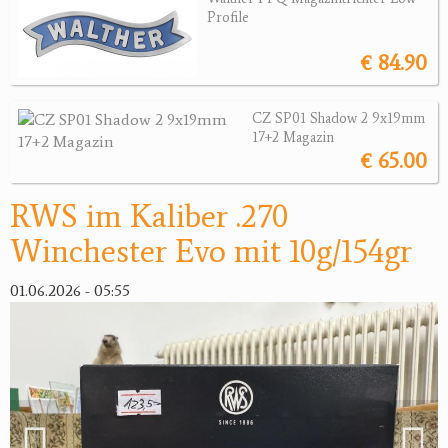
Sonstige Munition
Profile
Optik
€ 84.90
Bogensport
CZ SP01 Shadow 2 9x19mm
Zubehör
17+2 Magazin
€ 65.00
Jagdangebote
RWS im Kaliber .270
Jagdreviere
Winchester Evo mit 10g/154gr
Bücher, Videos
01.06.2026 - 05:55
Antikes
Geschenke
Reviereinrichtungen