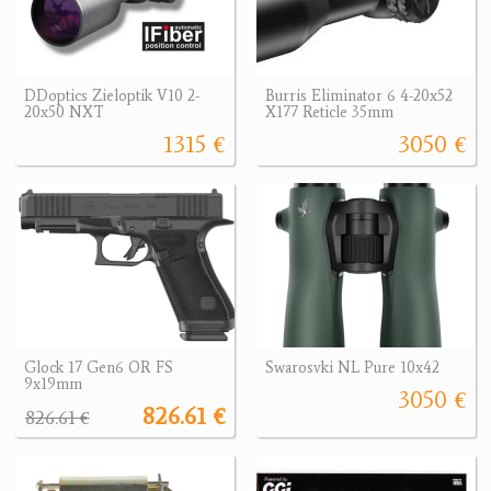
DDoptics Zieloptik V10 2-
Burris Eliminator 6 4-20x52
20x50 NXT
X177 Reticle 35mm
1315 €
3050 €
Glock 17 Gen6 OR FS
Swarosvki NL Pure 10x42
9x19mm
3050 €
826.61 €
826.61 €