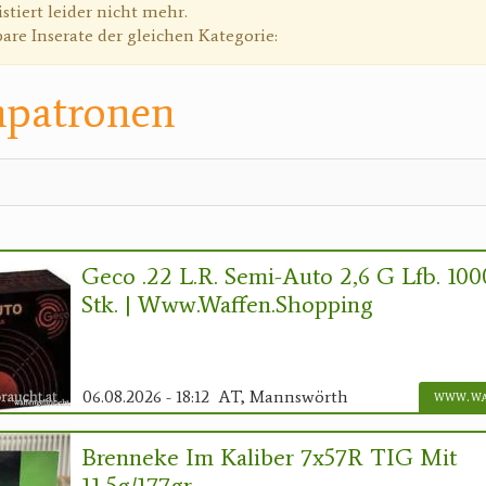
g
istiert leider nicht mehr.
bare Inserate der gleichen Kategorie:
npatronen
Geco .22 L.r. Semi-Auto 2,6 G Lfb. 100
Stk. | Www.waffen.shopping
06.08.2026 - 18:12
AT, Mannswörth
Brenneke Im Kaliber 7x57R TIG Mit
11,5g/177gr