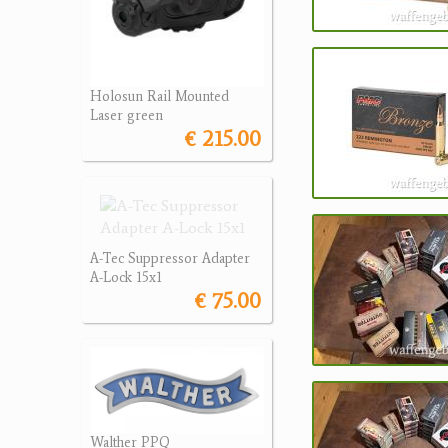
Holosun Rail Mounted
Laser green
€ 215.00
A-Tec Suppressor Adapter
A-Lock 15x1
€ 75.00
Walther PPQ