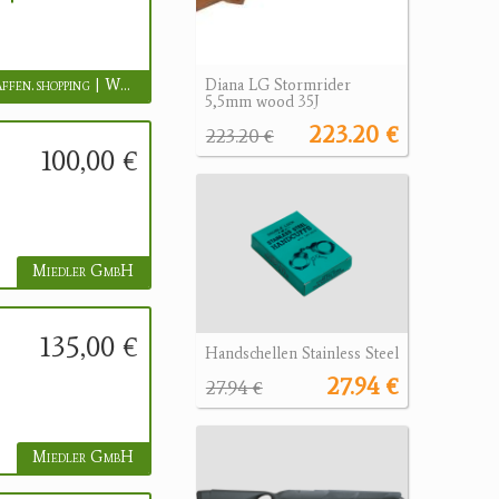
www.waffen.shopping | Waffen.shopping
Diana LG Stormrider
5,5mm wood 35J
223.20 €
223.20 €
100,00 €
Miedler GmbH
135,00 €
Handschellen Stainless Steel
27.94 €
27.94 €
Miedler GmbH