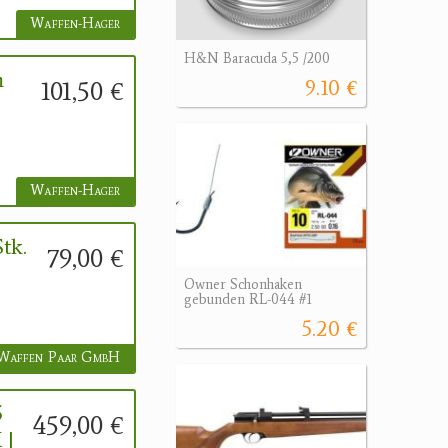
Waffen-Hager
H&N Baracuda 5,5 /200
m
9.10 €
101,50 €
Waffen-Hager
tk.
79,00 €
Owner Schonhaken
gebunden RL-044 #1
5.20 €
Waffen Paar GmbH
5
459,00 €
 |