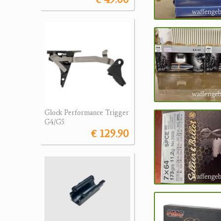
Glock Performance Trigger
G4/G5
€ 129.90