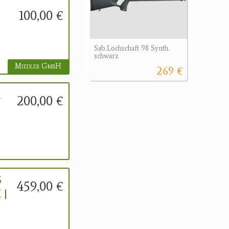
100,00 €
Sab.Lochschaft 98 Synth.
schwarz
Miedler GmbH
269 €
d
200,00 €
5
459,00 €
 |