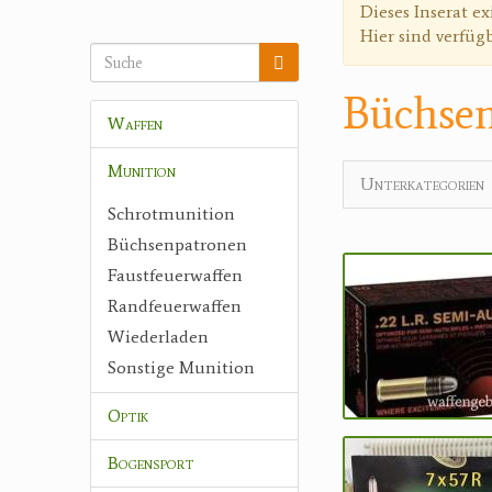
Warnmeldun
Dieses Inserat ex
Hier sind verfüg
Büchse
Waffen
Munition
Unterkategorien
Schrotmunition
Büchsenpatronen
Faustfeuerwaffen
Randfeuerwaffen
Wiederladen
Sonstige Munition
Optik
Bogensport