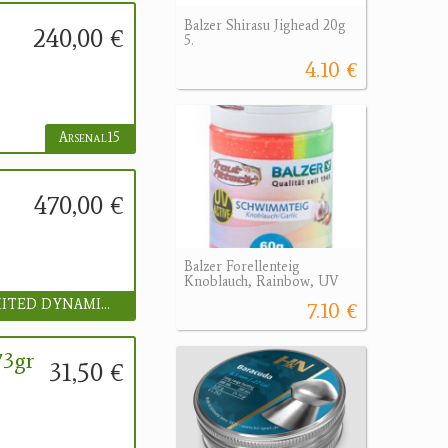
Balzer Shirasu Jighead 20g
240,00 €
5.
4.10 €
Arsenal15
470,00 €
Balzer Forellenteig
Knoblauch, Rainbow, UV
UNLIMITED DYNAMICS GmbH
7.10 €
73gr
31,50 €