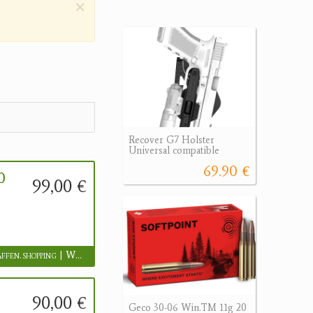
×
Recover G7 Holster
Universal compatible
69.90 €
0
99,00 €
www.waffen.shopping | Waffen.shopping
90,00 €
Geco 30-06 Win.TM 11g 20