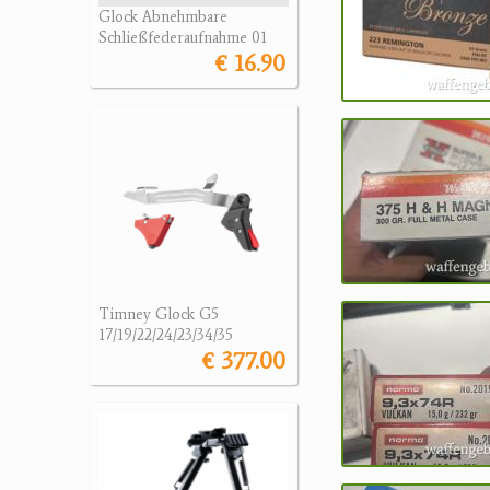
Glock Abnehmbare
Schließfederaufnahme 01
€ 16.90
Timney Glock G5
17/19/22/24/23/34/35
€ 377.00