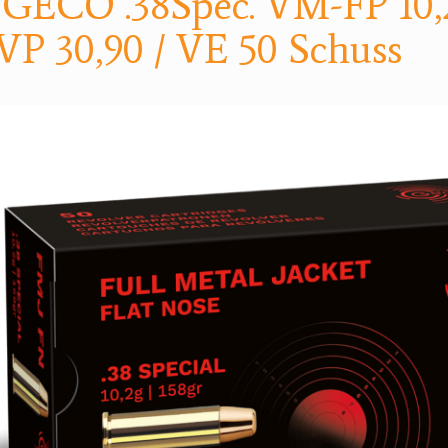
 GECO .38Spec. VM-FP 10,
VP 30,90 / VE 50 Schuss