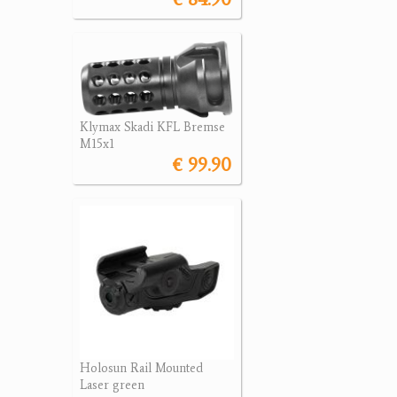
Klymax Skadi KFL Bremse
M15x1
€ 99.90
Holosun Rail Mounted
Laser green