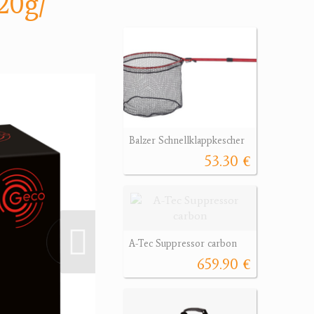
20g/
Balzer Schnellklappkescher
53.30 €
A-Tec Suppressor carbon
659.90 €