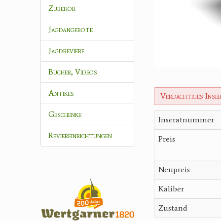
Zubehör
Jagdangebote
Jagdreviere
Bücher, Videos
Antikes
Verdächtiges Inse
Geschenke
Inseratnummer
Reviereinrichtungen
Preis
Neupreis
Kaliber
Zustand