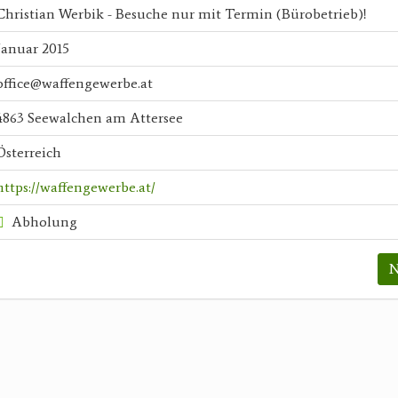
Christian Werbik - Besuche nur mit Termin (Bürobetrieb)!
Januar 2015
office@waffengewerbe.at
4863 Seewalchen am Attersee
Österreich
https://waffengewerbe.at/
Abholung
N