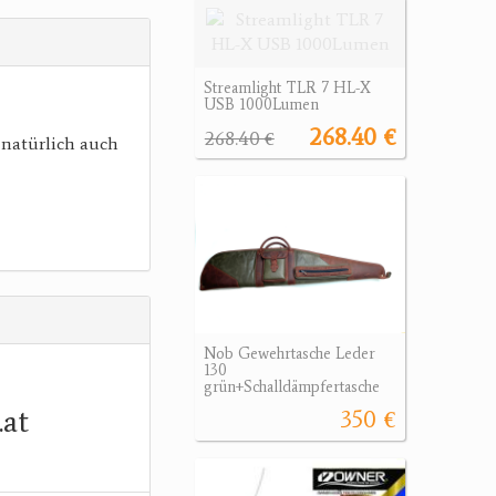
Streamlight TLR 7 HL-X
USB 1000Lumen
268.40 €
268.40 €
 natürlich auch
Nob Gewehrtasche Leder
130
grün+Schalldämpfertasche
.at
350 €