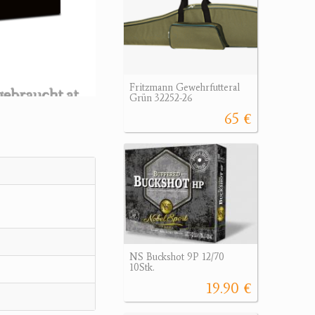
Fritzmann Gewehrfutteral
Grün 32252-26
65 €
NS Buckshot 9P 12/70
10Stk.
19.90 €