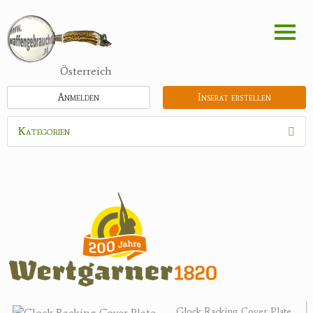
Direkt
zum
Inhalt
Österreich
Anmelden
Inserat erstellen
Kategorien
Waffen
Munition
Schrotmunition
Büchsenpatronen
Faustfeuerwaffen
Randfeuerwaffen
Wiederladen
Glock Racking Cover Plate