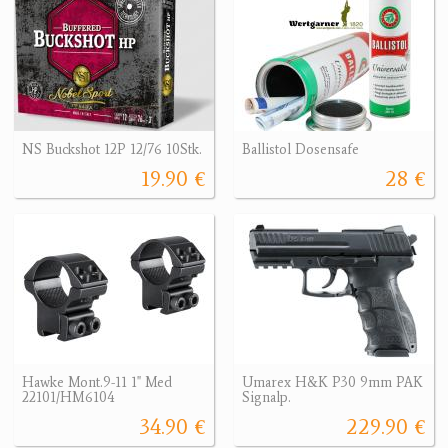
NS Buckshot 12P 12/76 10Stk.
Ballistol Dosensafe
19.90 €
28 €
Hawke Mont.9-11 1" Med
Umarex H&K P30 9mm PAK
22101/HM6104
Signalp.
34.90 €
229.90 €