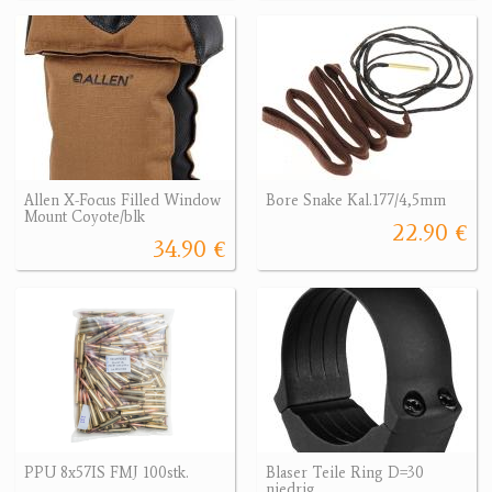
Allen X-Focus Filled Window
Bore Snake Kal.177/4,5mm
Mount Coyote/blk
22.90 €
34.90 €
PPU 8x57IS FMJ 100stk.
Blaser Teile Ring D=30
niedrig