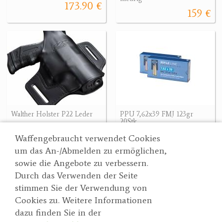
173.90 €
159 €
Walther Holster P22 Leder
PPU 7,62x39 FMJ 123gr
20Stk
49.90 €
25.90 €
Waffengebraucht verwendet Cookies
um das An-/Abmelden zu ermöglichen,
sowie die Angebote zu verbessern.
Durch das Verwenden der Seite
Wertgarner 1820
Suche
stimmen Sie der Verwendung von
Jagd & SporthandelsgmbH
Partner
Cookies zu. Weitere Informationen
AGBs
Dr. Karl-Renner-Straße 48
dazu finden Sie in der
Datenschutzerklärung
4470 Enns