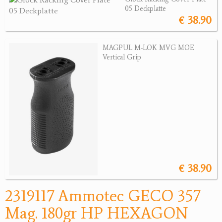
Sonstige Munition
05 Deckplatte
€ 38.90
Optik
Bogensport
MAGPUL M-LOK MVG MOE
Vertical Grip
Zubehör
Jagdangebote
Jagdreviere
Bücher, Videos
Antikes
€ 38.90
Geschenke
2319117 Ammotec GECO 357
Reviereinrichtungen
Mag. 180gr HP HEXAGON