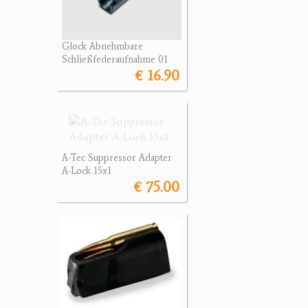
Glock Abnehmbare
Schließfederaufnahme 01
€ 16.90
A-Tec Suppressor Adapter
A-Lock 15x1
€ 75.00