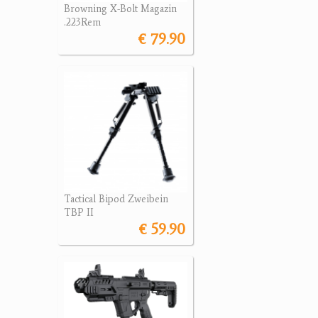
Browning X-Bolt Magazin
.223Rem
€ 79.90
Tactical Bipod Zweibein
TBP II
€ 59.90