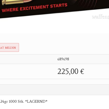
rat melden
689698
225,00 €
124gr 1000 Stk. *LAGERND*