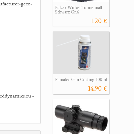
facturer-geco-
Balzer Wirbel-Tonne matt
Schwarz Gr.6
1.20 €
Flunatec Gun Coating 100ml
14.90 €
eddynamics.eu -