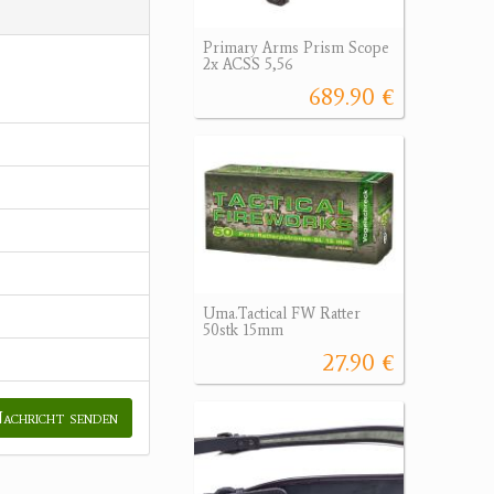
Primary Arms Prism Scope
2x ACSS 5,56
689.90 €
Uma.Tactical FW Ratter
50stk 15mm
27.90 €
achricht senden