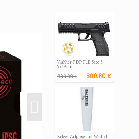
Walther PDP Full Size 5
9x19mm
800.80 €
800.80 €
Balzer Aalpose mit Wirbel