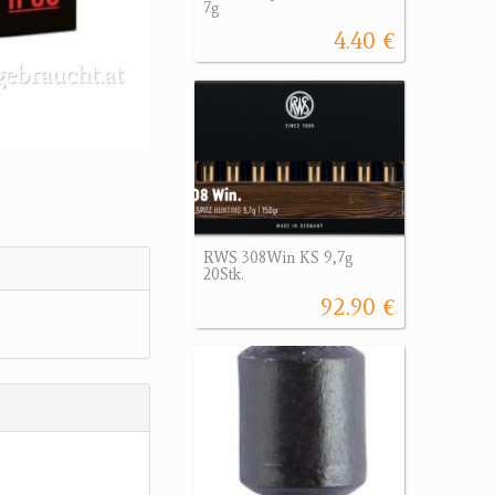
7g
4.40 €
RWS 308Win KS 9,7g
20Stk.
92.90 €