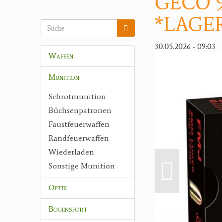
GECO 9×
*LAGE
30.05.2026 - 09:03
Waffen
Munition
Schrotmunition
Büchsenpatronen
Faustfeuerwaffen
Randfeuerwaffen
Wiederladen
Sonstige Munition
Optik
Bogensport