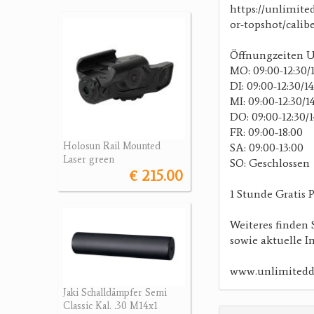
https://unlimit
or-topshot/cali
Öffnungzeiten
MO: 09:00-12:30/1
DI: 09:00-12:30/1
MI: 09:00-12:30/1
DO: 09:00-12:30/1
FR: 09:00-18:00
Holosun Rail Mounted
SA: 09:00-13:00
Laser green
SO: Geschlossen
€ 215.00
1 Stunde Gratis 
Weiteres finden
sowie aktuelle I
www.unlimitedd
Jaki Schalldämpfer Semi
Classic Kal. .30 M14x1