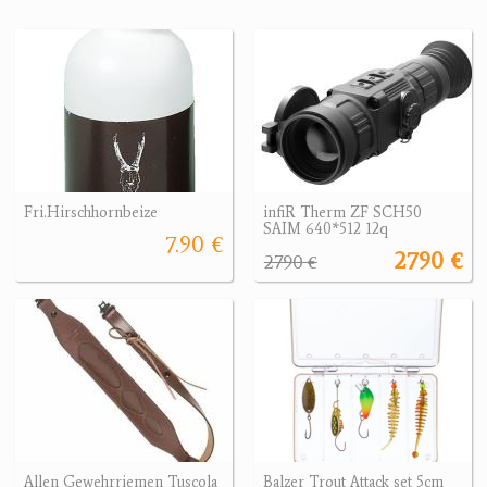
Fri.Hirschhornbeize
infiR Therm ZF SCH50
SAIM 640*512 12q
7.90 €
2790 €
2790 €
Allen Gewehrriemen Tuscola
Balzer Trout Attack set 5cm