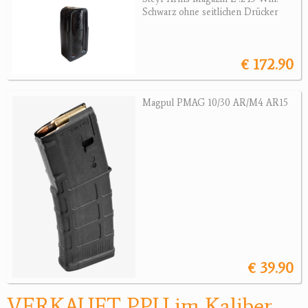
Sonstige Munition
Schwarz ohne seitlichen Drücker
Optik
€ 172.90
Bogensport
Zubehör
Magpul PMAG 10/30 AR/M4 AR15
Jagdangebote
Jagdreviere
Bücher, Videos
Antikes
Geschenke
€ 39.90
Reviereinrichtungen
VERKAUFT PPU im Kaliber