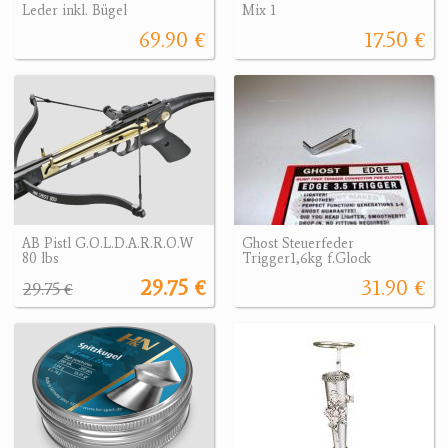
Leder inkl. Bügel
Mix 1
69.90 €
17.50 €
AB Pistl G.O.L.D.A.R.R.O.W
Ghost Steuerfeder
80 lbs
Trigger1,6kg f.Glock
29.75 €
31.90 €
29.75 €