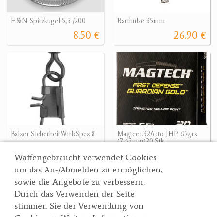
H&N Spitzkugel 5,5 /200
Barthülse 35mm
8.50 €
26.90 €
Balzer SicherheitWirbSpez 8
Magtech.32Auto JHP 65grs
(7,65mm)20 Stk.
1.60 €
19.90 €
Waffengebraucht verwendet Cookies
um das An-/Abmelden zu ermöglichen,
sowie die Angebote zu verbessern.
Durch das Verwenden der Seite
Wertgarner 1820
Suche
stimmen Sie der Verwendung von
Jagd & SporthandelsgmbH
Partner