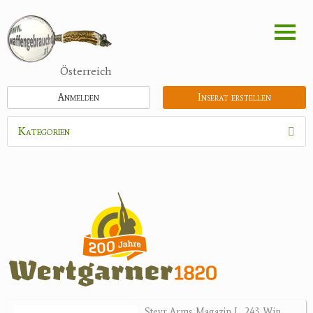
Direkt
zum
Inhalt
Österreich
Anmelden
Inserat erstellen
Kategorien
Waffen
Munition
Schrotmunition
Büchsenpatronen
Faustfeuerwaffen
Randfeuerwaffen
Wiederladen
Steyr Arms Magazin L .243 Win.