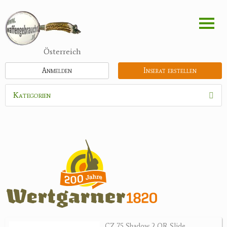
Direkt
zum
Inhalt
Österreich
Anmelden
Inserat erstellen
Kategorien
Waffen
Munition
Schrotmunition
Büchsenpatronen
Faustfeuerwaffen
Randfeuerwaffen
Wiederladen
CZ 75 Shadow 2 OR Slide