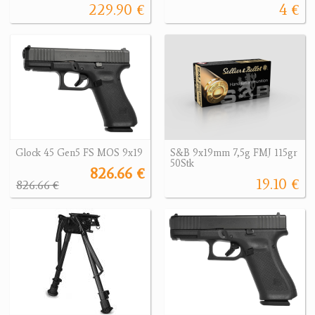
229.90 €
4 €
Glock 45 Gen5 FS MOS 9x19
S&B 9x19mm 7,5g FMJ 115gr
50Stk
826.66 €
19.10 €
826.66 €