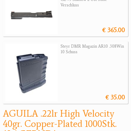
Sonstige Munition
Verschluss
Optik
Bogensport
€ 365.00
Zubehör
Steyr DMR Magazin AR10 .308Win
Jagdangebote
10 Schuss
Jagdreviere
Bücher, Videos
Antikes
€ 35.00
Geschenke
AGUILA .22lr High Velocity
Reviereinrichtungen
40gr. Copper-Plated 1000Stk.