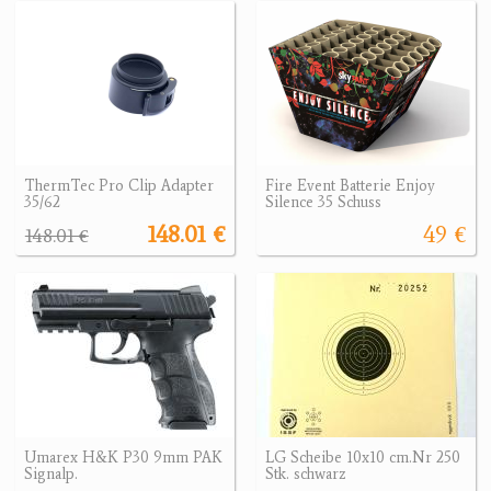
ThermTec Pro Clip Adapter
Fire Event Batterie Enjoy
35/62
Silence 35 Schuss
148.01 €
49 €
148.01 €
Umarex H&K P30 9mm PAK
LG Scheibe 10x10 cm.Nr 250
Signalp.
Stk. schwarz