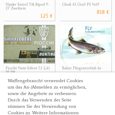
Hawke Swivel Tilt Bipod 9-
Glock 45 Gen5 FS 9x19
13" Zweibein
818 €
125 €
Fiocchi 9mm Schrot 7,5 2,41
Balzer Fliegenvorfach 4x
50 Stk
3.80 €
35 €
Waffengebraucht verwendet Cookies
um das An-/Abmelden zu ermöglichen,
sowie die Angebote zu verbessern.
Durch das Verwenden der Seite
Wertgarner 1820
Suche
stimmen Sie der Verwendung von
Jagd & SporthandelsgmbH
Partner
Cookies zu. Weitere Informationen
AGBs