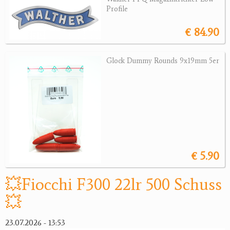
Sonstige Munition
Profile
Optik
€ 84.90
Bogensport
Glock Dummy Rounds 9x19mm 5er
Zubehör
Jagdangebote
Jagdreviere
Bücher, Videos
€ 5.90
Antikes
💥Fiocchi F300 22lr 500 Schuss
Geschenke
💥
Reviereinrichtungen
23.07.2026 - 13:53