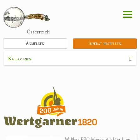
Direkt
zum
Inhalt
Österreich
Anmelden
Inserat erstellen
Kategorien
Waffen
Munition
Schrotmunition
Büchsenpatronen
Faustfeuerwaffen
Randfeuerwaffen
Wiederladen
Walther PPQ Magazintrichter Low