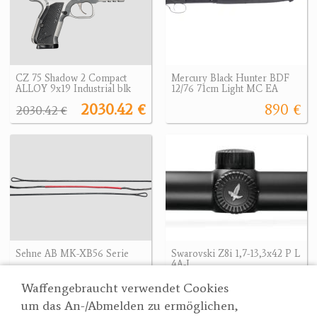
CZ 75 Shadow 2 Compact
Mercury Black Hunter BDF
ALLOY 9x19 Industrial blk
12/76 71cm Light MC EA
2030.42 €
890 €
2030.42 €
Sehne AB MK-XB56 Serie
Swarovski Z8i 1,7-13,3x42 P L
4A-I
21.60 €
2940 €
Waffengebraucht verwendet Cookies
um das An-/Abmelden zu ermöglichen,