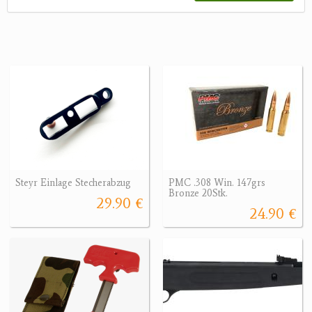
Steyr Einlage Stecherabzug
PMC .308 Win. 147grs
Bronze 20Stk.
29.90 €
24.90 €