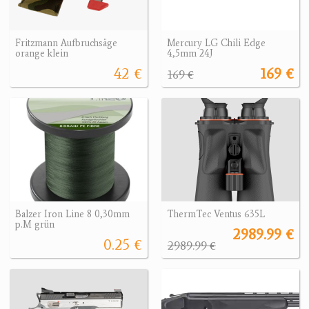
Fritzmann Aufbruchsäge
Mercury LG Chili Edge
orange klein
4,5mm 24J
42 €
169 €
169 €
Balzer Iron Line 8 0,30mm
ThermTec Ventus 635L
p.M grün
2989.99 €
0.25 €
2989.99 €