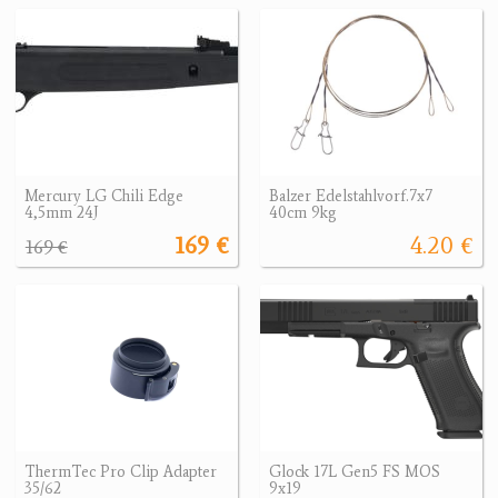
Mercury LG Chili Edge
Balzer Edelstahlvorf.7x7
4,5mm 24J
40cm 9kg
169 €
4.20 €
169 €
ThermTec Pro Clip Adapter
Glock 17L Gen5 FS MOS
35/62
9x19