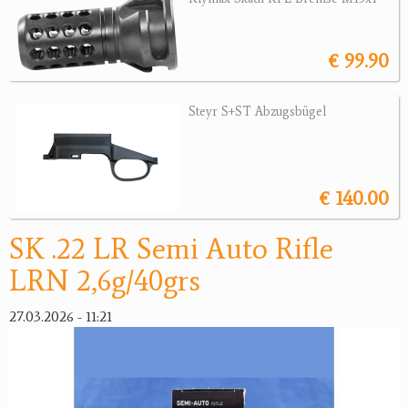
Sonstige Munition
Optik
€ 99.90
Bogensport
Steyr S+ST Abzugsbügel
Zubehör
Jagdangebote
€ 140.00
Jagdreviere
SK .22 LR Semi Auto Rifle
Bücher, Videos
LRN 2,6g/40grs
Antikes
27.03.2026 - 11:21
Geschenke
Reviereinrichtungen