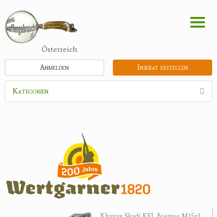
Direkt
zum
Inhalt
Österreich
Anmelden
Inserat erstellen
Kategorien
Waffen
Munition
Schrotmunition
Büchsenpatronen
Faustfeuerwaffen
Randfeuerwaffen
Wiederladen
Klymax Skadi KFL Bremse M15x1