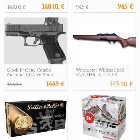
148.01 €
945 €
148.01 €
945 €
Glock 19 Gen6 Combo
Winchester Wildcat Field
Aimpoint COA 9x19mm
SA,S,THR 16,5" 22LR
1449 €
545.90 €
1449 €