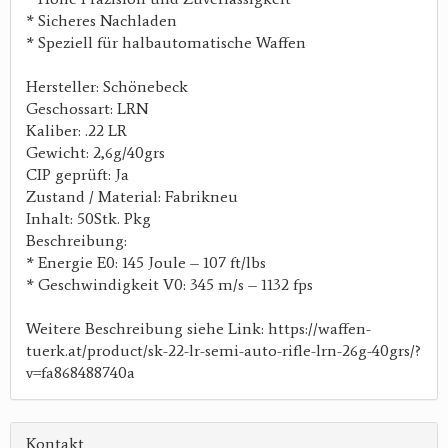
* Sicheres Nachladen
* Speziell für halbautomatische Waffen
Hersteller: Schönebeck
Geschossart: LRN
Kaliber: .22 LR
Gewicht: 2,6g/40grs
CIP geprüft: Ja
Zustand / Material: Fabrikneu
Inhalt: 50Stk. Pkg
Beschreibung:
* Energie E0: 145 Joule – 107 ft/lbs
* Geschwindigkeit V0: 345 m/s – 1132 fps
Weitere Beschreibung siehe Link: https://waffen-
tuerk.at/product/sk-22-lr-semi-auto-rifle-lrn-26g-40grs/?
v=fa868488740a
Kontakt