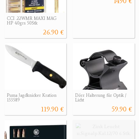
1490 €
CCI .22WMR MAXI MAG
HP 40grs 50Stk
26.90 €
Puma Jagdknicker Kration
Dörr Halterung für Optik /
133589
Licht
119.90 €
59.90 €