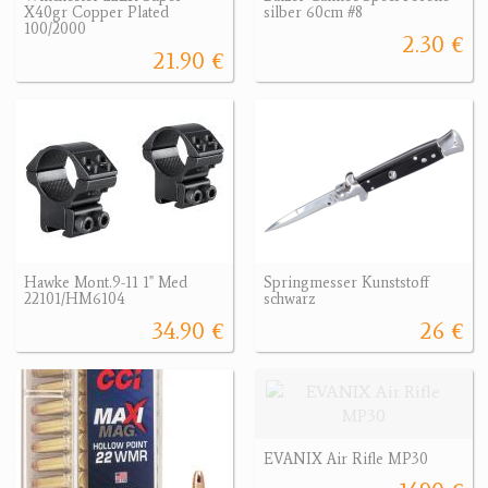
X40gr Copper Plated
silber 60cm #8
100/2000
2.30 €
21.90 €
Hawke Mont.9-11 1" Med
Springmesser Kunststoff
22101/HM6104
schwarz
34.90 €
26 €
EVANIX Air Rifle MP30