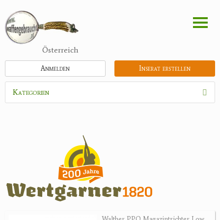
Direkt
zum
Inhalt
Österreich
Anmelden
Inserat erstellen
Kategorien
Waffen
Munition
Schrotmunition
Büchsenpatronen
Faustfeuerwaffen
Randfeuerwaffen
Wiederladen
Walther PPQ Magazintrichter Low