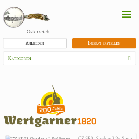
Direkt
zum
Inhalt
Österreich
Anmelden
Inserat erstellen
Kategorien
Waffen
Munition
Schrotmunition
Büchsenpatronen
Faustfeuerwaffen
Randfeuerwaffen
Wiederladen
CZ SP01 Shadow 2 9x19mm