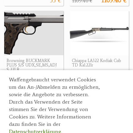
55 €
1109.40 €
1109.40 €
Browning BUCKMARK
Chiappa LA322 Kodiak Cub
PLUS S/S UDX,SE,MS,ADJ
TD Kal.22lr
S,22LR
695 €
870 €
Waffengebraucht verwendet Cookies
um das An-/Abmelden zu ermöglichen,
sowie die Angebote zu verbessern.
Durch das Verwenden der Seite
Wertgarner 1820
Suche
stimmen Sie der Verwendung von
Jagd & SporthandelsgmbH
Partner
Cookies zu. Weitere Informationen
AGBs
Dr. Karl-Renner-Straße 48
dazu finden Sie in der
Datenschutzerklärung
4470 Enns
Datenschutzerklärung
.