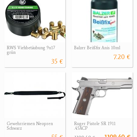
RWS Viehbetäubung 9x17
Balzer Beißfix Anis 10ml
grün
7.20 €
35 €
Gewehrriemen Neopren
Ruger Pistole SR 1911
Schwarz
.45ACP