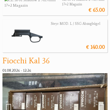
Sonstige Munition
17+2 Magazin
€ 65.00
Optik
Bogensport
Steyr MOD. L / SSG Abzugbügel
Zubehör
Jagdangebote
€ 140.00
Jagdreviere
Fiocchi Kal 36
Bücher, Videos
01.08.2026 - 12:26
Antikes
Geschenke
Reviereinrichtungen