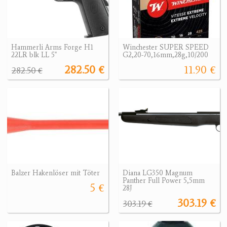
Hammerli Arms Forge H1
Winchester SUPER SPEED
22LR blk LL 5"
G2,20-70,16mm,28g,10/200
282.50 €
11.90 €
282.50 €
Balzer Hakenlöser mit Töter
Diana LG350 Magnum
Panther Full Power 5,5mm
5 €
28J
303.19 €
303.19 €