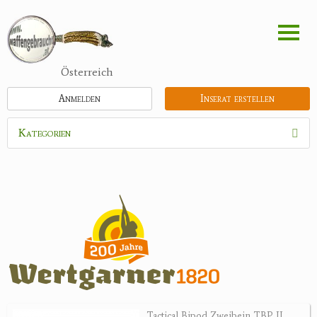
Direkt
zum
Inhalt
Österreich
Anmelden
Inserat erstellen
Kategorien
Waffen
Munition
Schrotmunition
Büchsenpatronen
Faustfeuerwaffen
Randfeuerwaffen
Wiederladen
Tactical Bipod Zweibein TBP II