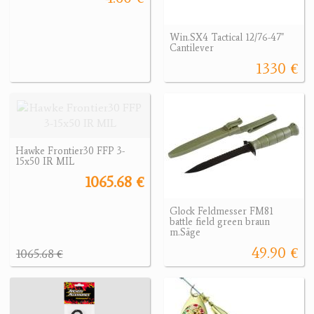
Win.SX4 Tactical 12/76-47"
Cantilever
1330 €
Hawke Frontier30 FFP 3-
15x50 IR MIL
1065.68 €
Glock Feldmesser FM81
battle field green braun
m.Säge
49.90 €
1065.68 €