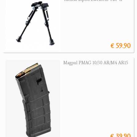
Sonstige Munition
Optik
Bogensport
Zubehör
€ 59.90
Jagdangebote
Magpul PMAG 10/30 AR/M4 AR15
Jagdreviere
Bücher, Videos
Antikes
Geschenke
Reviereinrichtungen
€ 39.90