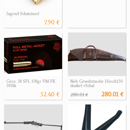
Jugend Schatzinsel
7.90 €
Geco .38 SPL 158gr VM-FK
Nob Gewehrtasche Hirsch130
50Stk
dunkel +Schal
32.40 €
280.01 €
280.01 €