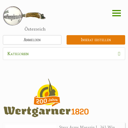
Direkt
zum
Inhalt
Österreich
Anmelden
Inserat erstellen
Kategorien
Waffen
Munition
Schrotmunition
Büchsenpatronen
Faustfeuerwaffen
Randfeuerwaffen
Wiederladen
Steyr Arms Magazin L .243 Win.