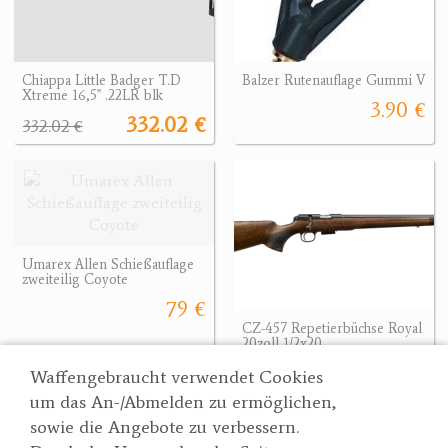
Chiappa Little Badger T.D
Balzer Rutenauflage Gummi V
Xtreme 16,5" .22LR blk
3.90 €
332.02 €
332.02 €
Umarex Allen Schießauflage
zweiteilig Coyote
79 €
CZ-457 Repetierbüchse Royal
20zoll 1/2x20
1099 €
Waffengebraucht verwendet Cookies
um das An-/Abmelden zu ermöglichen,
sowie die Angebote zu verbessern.