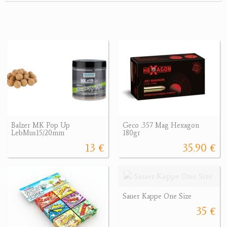
Balzer MK Pop Up
Geco .357 Mag Hexagon
LebMus15/20mm
180gr
13 €
35.90 €
Sauer Kappe One Size
35 €